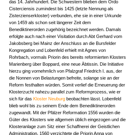
das 14. Jahrhundert. Die Schwestern blieben dem Ordo
Cisterciensis zumindest bis 1425 (letzte Nennung als
Zisterzienserkloster) verbunden, ehe sie in einer Urkunde
von 1459 als schon seit längerer Zeit dem
Benediktinerorden zugehörig bezeichnet werden. Damals
erfolgte auch nach einer Visitation durch Abt Gerhard vom
Jakobsberg bei Mainz der Anschluss an die Bursfelder
Kongregation und Lobenfeld erhielt mit Agnes von
Rohrbach, vormals Priorin des bereits reformierten Klosters
Marienberg über Boppard, eine neue Äbtissin. Die Initiative
hierzu ging vornehmlich von Pfalzgraf Friedrich I. aus, der
die Nonnen von Belastungen befreite, solange sie an der
Reform festhalten würden. Somit verlief die Erneuerung der
Klosterzucht nahezu parallel zum Reformprozess, wie er
sich für das
Kloster Neuburg
beobachten lässt. Lobenfeld
blieb wohl bis zu seinem Ende dem Benediktinerorden
zugewandt. Mit der Pfälzer Reformation 1556 wurden die
Güter des Klosters wie allgemein üblich eingezogen und die
Klosteranlage zum Sitz einer Schaffnerei der Geistlichen
Administration. 1560 verzichtete die Priorin Anna von