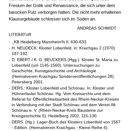
Fresken der Gotik und Renaissance, die sich unter dem
barocken Putz verborgen hatten. Die nicht mehr erhaltenen
Klausurgebäude schlossen sich im Süden an.
ANDREAS SCHMIDT
LITERATUR
-
_KB Heidelberg Mannheim% II, 630-633.
-
H. NEUDECK: Kloster Lobenfeld, in: Kraichgau 2 (1970),
187-192.
-
D. EBERT / K. G. BEUCKERS (Hgg.): Kloster St. Maria zu
Lobenfeld (um 1145-1560). Untersuchungen zu
Geschichte, Kunstgeschichte und Archäologie
(Heimatverein Kraichgau Sonderveröffentlichungen 28).
Petersberg 2001.
-
DERS.: Kloster Lobenfeld und Schönau. In: Kloster und
Hühnerfautei Schönau. Hg. Vom Kreisarchiv und dem
Referat für Öffentlichkeitsarbeit des Rhein-Neckar-Kreises
in Verbindung mit der Stadt Schönau und dem Verein Alt
Schönau e. V. (Rhein-Neckar-Kreis Bausteine zur
Kreisgeschichte 5). Heidelberg 2002, 115-130.
-
DERS. (Hg.): Lager-Buch des Klosters Lobenfeld von 1567
- Edition. (Heimatverein Kraichgau - Kleine Reihe 4).