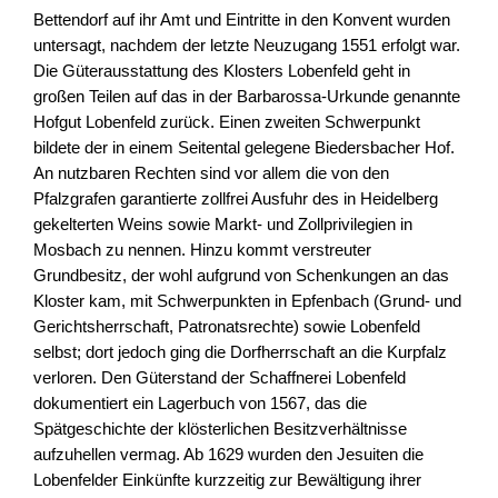
Bettendorf auf ihr Amt und Eintritte in den Konvent wurden
untersagt, nachdem der letzte Neuzugang 1551 erfolgt war.
Die Güterausstattung des Klosters Lobenfeld geht in
großen Teilen auf das in der Barbarossa-Urkunde genannte
Hofgut Lobenfeld zurück. Einen zweiten Schwerpunkt
bildete der in einem Seitental gelegene Biedersbacher Hof.
An nutzbaren Rechten sind vor allem die von den
Pfalzgrafen garantierte zollfrei Ausfuhr des in Heidelberg
gekelterten Weins sowie Markt- und Zollprivilegien in
Mosbach zu nennen. Hinzu kommt verstreuter
Grundbesitz, der wohl aufgrund von Schenkungen an das
Kloster kam, mit Schwerpunkten in Epfenbach (Grund- und
Gerichtsherrschaft, Patronatsrechte) sowie Lobenfeld
selbst; dort jedoch ging die Dorfherrschaft an die Kurpfalz
verloren. Den Güterstand der Schaffnerei Lobenfeld
dokumentiert ein Lagerbuch von 1567, das die
Spätgeschichte der klösterlichen Besitzverhältnisse
aufzuhellen vermag. Ab 1629 wurden den Jesuiten die
Lobenfelder Einkünfte kurzzeitig zur Bewältigung ihrer