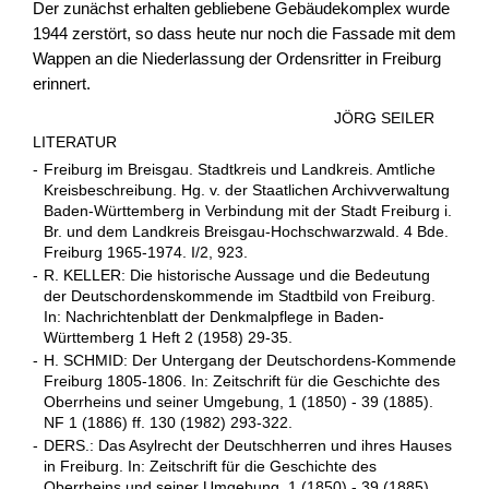
Der zunächst erhalten gebliebene Gebäudekomplex wurde
1944 zerstört, so dass heute nur noch die Fassade mit dem
Wappen an die Niederlassung der Ordensritter in Freiburg
erinnert.
JÖRG SEILER
LITERATUR
-
Freiburg im Breisgau. Stadtkreis und Landkreis. Amtliche
Kreisbeschreibung. Hg. v. der Staatlichen Archivverwaltung
Baden-Württemberg in Verbindung mit der Stadt Freiburg i.
Br. und dem Landkreis Breisgau-Hochschwarzwald. 4 Bde.
Freiburg 1965-1974. I/2, 923.
-
R. KELLER: Die historische Aussage und die Bedeutung
der Deutschordenskommende im Stadtbild von Freiburg.
In: Nachrichtenblatt der Denkmalpflege in Baden-
Württemberg 1 Heft 2 (1958) 29-35.
-
H. SCHMID: Der Untergang der Deutschordens-Kommende
Freiburg 1805-1806. In: Zeitschrift für die Geschichte des
Oberrheins und seiner Umgebung, 1 (1850) - 39 (1885).
NF 1 (1886) ff. 130 (1982) 293-322.
-
DERS.: Das Asylrecht der Deutschherren und ihres Hauses
in Freiburg. In: Zeitschrift für die Geschichte des
Oberrheins und seiner Umgebung, 1 (1850) - 39 (1885).