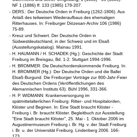
NF 1 (1886) ff. 133 (1985) 179-207.
-
DERS.: Der Deutsche Orden in Freiburg (1262-1806). Aus
Anlaß des teilweisen Wiederaufbaus des ehemaligen
Ritterhauses. In: Freiburger Diözesan-Archiv 106 (1986)
75-89.
-
Kreuz und Schwert. Der Deutsche Orden in
Südwestdeutschland, in der Schweiz und im Elsaß
(Ausstellungskatalog). Mainau 1991.
-
H. HAUMANN / H. SCHADEK (Hg.): Geschichte der Stadt
Freiburg im Breisgau, Bd. 1-2. Stuttgart 1994-1996.
-
H. BROMMER: Die Deutschordenskommende Freiburg. In:
H. BROMMER (Hg.): Der Deutsche Orden und die Ballei
Elsaß-Burgund. Die Freiburger Vorträge zur 800-Jahr-Feier
des Deutschen Ordens (Veröffentlichungen des
Alemannischen Instituts 63). Bühl 1996, 331-366.
-
H. P. WIDMANN: Krankenversorgung im
spätmittelalterlichen Freiburg: Ritter- und Hospitalorden,
Klöster und Beginen. In: Eine Stadt braucht Klöster -
Freiburg i. Br. braucht Klöster. Begleitbuch zur Ausstellung
"Eine Stadt braucht Klöster", 25. Mai - 1. Oktober 2006 im
Augustinermuseum Freiburg i. Br. Hg. v. der Stadt Freiburg
i. Br. u. der Universität Freiburg. Lindenberg 2006. 166-
173.