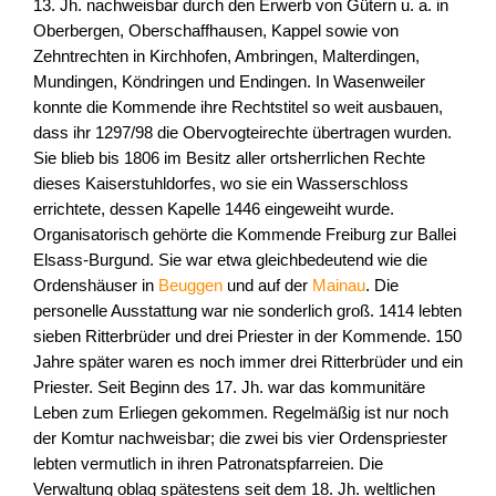
13. Jh. nachweisbar durch den Erwerb von Gütern u. a. in
Oberbergen, Oberschaffhausen, Kappel sowie von
Zehntrechten in Kirchhofen, Ambringen, Malterdingen,
Mundingen, Köndringen und Endingen. In Wasenweiler
konnte die Kommende ihre Rechtstitel so weit ausbauen,
dass ihr 1297/98 die Obervogteirechte übertragen wurden.
Sie blieb bis 1806 im Besitz aller ortsherrlichen Rechte
dieses Kaiserstuhldorfes, wo sie ein Wasserschloss
errichtete, dessen Kapelle 1446 eingeweiht wurde.
Organisatorisch gehörte die Kommende Freiburg zur Ballei
Elsass-Burgund. Sie war etwa gleichbedeutend wie die
Ordenshäuser in
Beuggen
und auf der
Mainau
. Die
personelle Ausstattung war nie sonderlich groß. 1414 lebten
sieben Ritterbrüder und drei Priester in der Kommende. 150
Jahre später waren es noch immer drei Ritterbrüder und ein
Priester. Seit Beginn des 17. Jh. war das kommunitäre
Leben zum Erliegen gekommen. Regelmäßig ist nur noch
der Komtur nachweisbar; die zwei bis vier Ordenspriester
lebten vermutlich in ihren Patronatspfarreien. Die
Verwaltung oblag spätestens seit dem 18. Jh. weltlichen