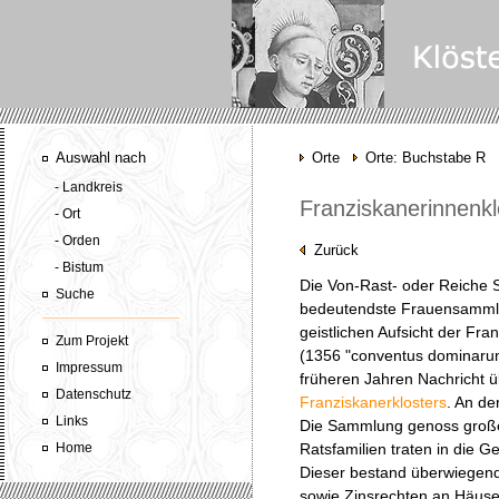
Auswahl nach
Orte
Orte: Buchstabe R
- Landkreis
Franziskanerinnenk
- Ort
- Orden
Zurück
- Bistum
Die Von-Rast- oder Reiche S
Suche
bedeutendste Frauensammlun
geistlichen Aufsicht der Fra
Zum Projekt
(1356 "conventus dominarum 
Impressum
früheren Jahren Nachricht 
Datenschutz
Franziskanerklosters
. An de
Links
Die Sammlung genoss große
Home
Ratsfamilien traten in die 
Dieser bestand überwiegend
sowie Zinsrechten an Häuser