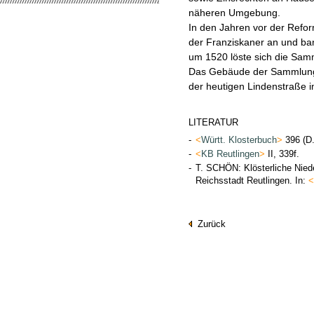
näheren Umgebung.
In den Jahren vor der Refor
der Franziskaner an und ba
um 1520 löste sich die Sam
Das Gebäude der Sammlung 
der heutigen Lindenstraße 
LITERATUR
-
<
Württ. Klosterbuch
>
396 (D
-
<
KB Reutlingen
>
II, 339f.
-
T. SCHÖN: Klösterliche Nied
Reichsstadt Reutlingen. In:
<
Zurück