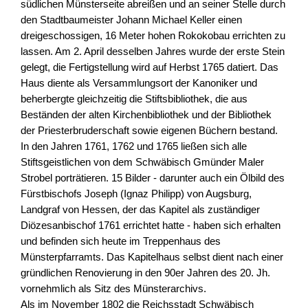
südlichen Münsterseite abreißen und an seiner Stelle durch
den Stadtbaumeister Johann Michael Keller einen
dreigeschossigen, 16 Meter hohen Rokokobau errichten zu
lassen. Am 2. April desselben Jahres wurde der erste Stein
gelegt, die Fertigstellung wird auf Herbst 1765 datiert. Das
Haus diente als Versammlungsort der Kanoniker und
beherbergte gleichzeitig die Stiftsbibliothek, die aus
Beständen der alten Kirchenbibliothek und der Bibliothek
der Priesterbruderschaft sowie eigenen Büchern bestand.
In den Jahren 1761, 1762 und 1765 ließen sich alle
Stiftsgeistlichen von dem Schwäbisch Gmünder Maler
Strobel porträtieren. 15 Bilder - darunter auch ein Ölbild des
Fürstbischofs Joseph (Ignaz Philipp) von Augsburg,
Landgraf von Hessen, der das Kapitel als zuständiger
Diözesanbischof 1761 errichtet hatte - haben sich erhalten
und befinden sich heute im Treppenhaus des
Münsterpfarramts. Das Kapitelhaus selbst dient nach einer
gründlichen Renovierung in den 90er Jahren des 20. Jh.
vornehmlich als Sitz des Münsterarchivs.
Als im November 1802 die Reichsstadt Schwäbisch