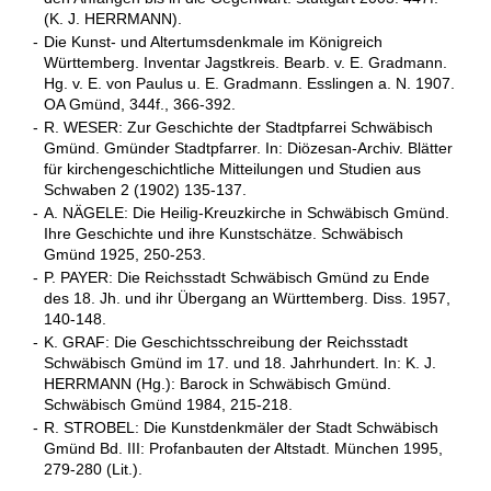
(K. J. HERRMANN).
-
Die Kunst- und Altertumsdenkmale im Königreich
Württemberg. Inventar Jagstkreis. Bearb. v. E. Gradmann.
Hg. v. E. von Paulus u. E. Gradmann. Esslingen a. N. 1907.
OA Gmünd, 344f., 366-392.
-
R. WESER: Zur Geschichte der Stadtpfarrei Schwäbisch
Gmünd. Gmünder Stadtpfarrer. In: Diözesan-Archiv. Blätter
für kirchengeschichtliche Mitteilungen und Studien aus
Schwaben 2 (1902) 135-137.
-
A. NÄGELE: Die Heilig-Kreuzkirche in Schwäbisch Gmünd.
Ihre Geschichte und ihre Kunstschätze. Schwäbisch
Gmünd 1925, 250-253.
-
P. PAYER: Die Reichsstadt Schwäbisch Gmünd zu Ende
des 18. Jh. und ihr Übergang an Württemberg. Diss. 1957,
140-148.
-
K. GRAF: Die Geschichtsschreibung der Reichsstadt
Schwäbisch Gmünd im 17. und 18. Jahrhundert. In: K. J.
HERRMANN (Hg.): Barock in Schwäbisch Gmünd.
Schwäbisch Gmünd 1984, 215-218.
-
R. STROBEL: Die Kunstdenkmäler der Stadt Schwäbisch
Gmünd Bd. III: Profanbauten der Altstadt. München 1995,
279-280 (Lit.).