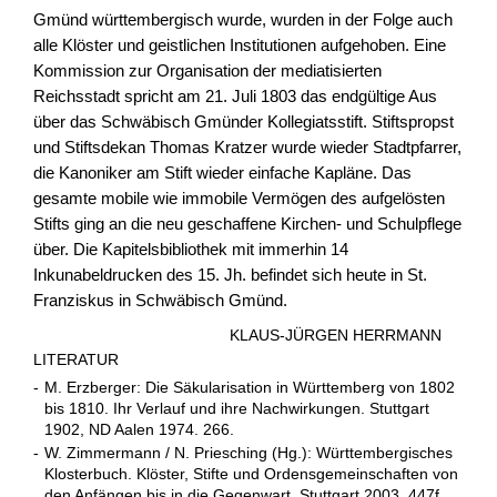
Gmünd württembergisch wurde, wurden in der Folge auch
alle Klöster und geistlichen Institutionen aufgehoben. Eine
Kommission zur Organisation der mediatisierten
Reichsstadt spricht am 21. Juli 1803 das endgültige Aus
über das Schwäbisch Gmünder Kollegiatsstift. Stiftspropst
und Stiftsdekan Thomas Kratzer wurde wieder Stadtpfarrer,
die Kanoniker am Stift wieder einfache Kapläne. Das
gesamte mobile wie immobile Vermögen des aufgelösten
Stifts ging an die neu geschaffene Kirchen- und Schulpflege
über. Die Kapitelsbibliothek mit immerhin 14
Inkunabeldrucken des 15. Jh. befindet sich heute in St.
Franziskus in Schwäbisch Gmünd.
KLAUS-JÜRGEN HERRMANN
LITERATUR
-
M. Erzberger: Die Säkularisation in Württemberg von 1802
bis 1810. Ihr Verlauf und ihre Nachwirkungen. Stuttgart
1902, ND Aalen 1974. 266.
-
W. Zimmermann / N. Priesching (Hg.): Württembergisches
Klosterbuch. Klöster, Stifte und Ordensgemeinschaften von
den Anfängen bis in die Gegenwart. Stuttgart 2003. 447f.