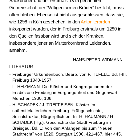
Sackbrüder und der erstmals 1315 genannten
Gemeinschaft der "Willigen armen Brüder" besteht, muss
offen bleiben. Ebenso ist nicht ausgeschlossen, dass sie,
wie 1298 in Köln geschehen, in den
Antoniterorden
inkorporiert wurden, der in Freiburg erstmals um 1290 in
den Quellen fassbar wird und sich der Kranken,
insbesondere jener an Mutterkornbrand Leidenden,
annahm.
HANS-PETER WIDMANN
LITERATUR
-
Freiburger Urkundenbuch. Bearb. von F. HEFELE. Bd. I-III.
Freiburg 1940-1957.
-
L. HEIZMANN: Die Klöster und Kongregationen der
Erzdiözese Freiburg in Vergangenheit und Gegenwart.
München 1930, 138.
-
H. SCHADEK / J. TREFFEISEN: Klöster im
spätmittelalterlichen Freiburg. Frühgeschichte,
Sozialstruktur, Bürgerpflichten. In: H. HAUMANN / H.
SCHADEK (Hg.): Geschichte der Stadt Freiburg im
Breisgau. Bd. 1: Von den Anfängen bis zum "Neuen
Stadtrecht" von 1520. Stuttgart 1996, 421-467, hier 445.