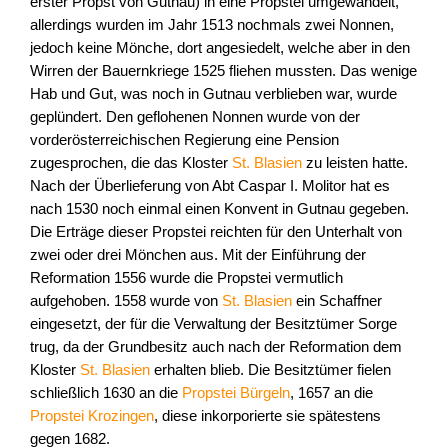
erster Propst von Gutnau) in eine Propstei umgewandelt,
allerdings wurden im Jahr 1513 nochmals zwei Nonnen,
jedoch keine Mönche, dort angesiedelt, welche aber in den
Wirren der Bauernkriege 1525 fliehen mussten. Das wenige
Hab und Gut, was noch in Gutnau verblieben war, wurde
geplündert. Den geflohenen Nonnen wurde von der
vorderösterreichischen Regierung eine Pension
zugesprochen, die das Kloster
St. Blasien
zu leisten hatte.
Nach der Überlieferung von Abt Caspar I. Molitor hat es
nach 1530 noch einmal einen Konvent in Gutnau gegeben.
Die Erträge dieser Propstei reichten für den Unterhalt von
zwei oder drei Mönchen aus. Mit der Einführung der
Reformation 1556 wurde die Propstei vermutlich
aufgehoben. 1558 wurde von
St. Blasien
ein Schaffner
eingesetzt, der für die Verwaltung der Besitztümer Sorge
trug, da der Grundbesitz auch nach der Reformation dem
Kloster
St. Blasien
erhalten blieb. Die Besitztümer fielen
schließlich 1630 an die
Propstei Bürgeln
, 1657 an die
Propstei Krozingen
, diese inkorporierte sie spätestens
gegen 1682.