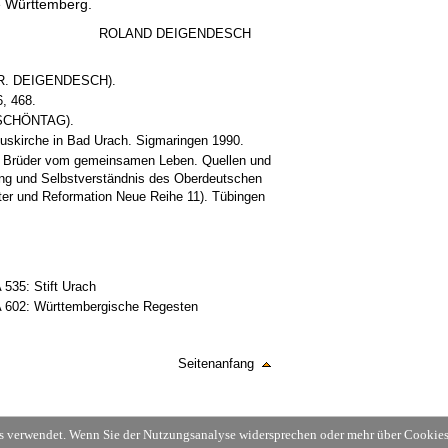
e Württemberg.
ROLAND DEIGENDESCH
(R. DEIGENDESCH).
, 468.
 SCHÖNTAG).
skirche in Bad Urach. Sigmaringen 1990.
ie Brüder vom gemeinsamen Leben. Quellen und
ng und Selbstverständnis des Oberdeutschen
lter und Reformation Neue Reihe 11). Tübingen
 535: Stift Urach
 A 602: Württembergische Regesten
Seitenanfang
cs verwendet. Wenn Sie der Nutzungsanalyse widersprechen oder mehr über Cookies 