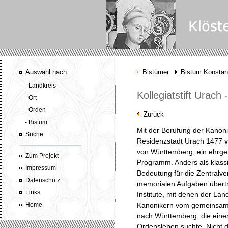
Auswahl nach
Bistümer
Bistum Konsta
- Landkreis
Kollegiatstift Urach
- Ort
- Orden
Zurück
- Bistum
Mit der Berufung der Kano
Suche
Residenzstadt Urach 1477 v
von Württemberg, ein ehrgeiz
Zum Projekt
Programm. Anders als klassi
Impressum
Bedeutung für die Zentralv
Datenschutz
memorialen Aufgaben übertr
Links
Institute, mit denen der La
Home
Kanonikern vom gemeinsame
nach Württemberg, die eine
Ordensleben suchte. Nicht d