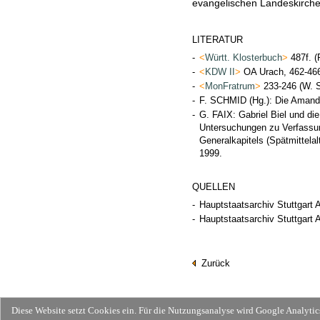
evangelischen Landeskirch
LITERATUR
-
<
Württ. Klosterbuch
>
487f. 
-
<
KDW II
>
OA Urach, 462-466
-
<
MonFratrum
>
233-246 (W.
-
F. SCHMID (Hg.): Die Amandu
-
G. FAIX: Gabriel Biel und d
Untersuchungen zu Verfassu
Generalkapitels (Spätmittela
1999.
QUELLEN
-
Hauptstaatsarchiv Stuttgart A
-
Hauptstaatsarchiv Stuttgart
Zurück
Diese Website setzt Cookies ein. Für die Nutzungsanalyse wird Google Analyti