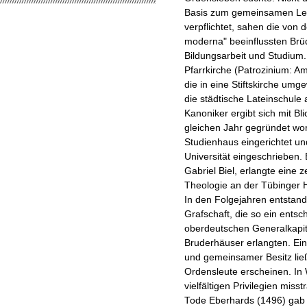
Basis zum gemeinsamen Lebe
verpflichtet, sahen die von
moderna" beeinflussten Brüd
Bildungsarbeit und Studium
Pfarrkirche (Patrozinium: A
die in eine Stiftskirche um
die städtische Lateinschule
Kanoniker ergibt sich mit Bli
gleichen Jahr gegründet wo
Studienhaus eingerichtet u
Universität eingeschrieben.
Gabriel Biel, erlangte eine 
Theologie an der Tübinger 
In den Folgejahren entstande
Grafschaft, die so ein ents
oberdeutschen Generalkap
Bruderhäuser erlangten. Ei
und gemeinsamer Besitz ließ
Ordensleute erscheinen. In
vielfältigen Privilegien mis
Tode Eberhards (1496) gab