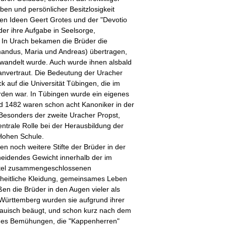
n und persönlicher Besitzlosigkeit
 den Ideen Geert Grotes und der "Devotio
er ihre Aufgabe in Seelsorge,
. In Urach bekamen die Brüder die
mandus, Maria und Andreas) übertragen,
gewandelt wurde. Auch wurde ihnen alsbald
 anvertraut. Die Bedeutung der Uracher
ck auf die Universität Tübingen, die im
rden war. In Tübingen wurde ein eigenes
nd 1482 waren schon acht Kanoniker in der
 Besonders der zweite Uracher Propst,
zentrale Rolle bei der Herausbildung der
Hohen Schule.
n noch weitere Stifte der Brüder in der
cheidendes Gewicht innerhalb der im
itel zusammengeschlossenen
nheitliche Kleidung, gemeinsames Leben
en die Brüder in den Augen vieler als
 Württemberg wurden sie aufgrund ihrer
strauisch beäugt, und schon kurz nach dem
 es Bemühungen, die "Kappenherren"