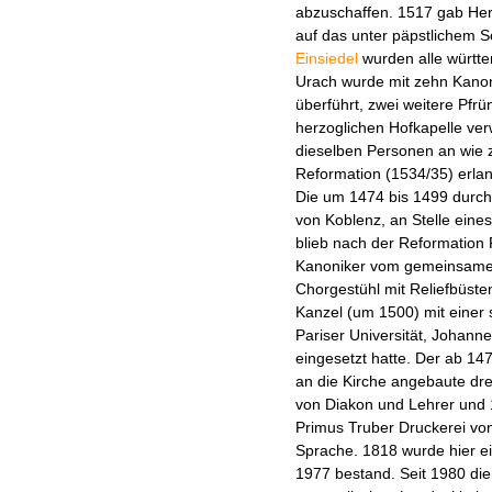
abzuschaffen. 1517 gab Her
auf das unter päpstlichem S
Einsiedel
wurden alle württ
Urach wurde mit zehn Kanonik
überführt, zwei weitere Pfr
herzoglichen Hofkapelle ve
dieselben Personen an wie z
Reformation (1534/35) erla
Die um 1474 bis 1499 durch
von Koblenz, an Stelle eines
blieb nach der Reformation P
Kanoniker vom gemeinsame
Chorgestühl mit Reliefbüst
Kanzel (um 1500) mit einer 
Pariser Universität, Johanne
eingesetzt hatte. Der ab 14
an die Kirche angebaute dre
von Diakon und Lehrer und
Primus Truber Druckerei von 
Sprache. 1818 wurde hier ei
1977 bestand. Seit 1980 die