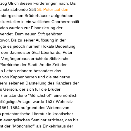
zog Ulrich diesen Forderungen nach. Bis
chutz stehende Stift
St. Peter auf dem
embergischen Brüderhäuser aufgehoben.
erstellen in ein weltliches Chorherrenstift
ünden wurden zur Finanzierung der
rwendet. Dem neuen Stift gehörten
uvor. Bis zu seiner Auflösung in der
ngte es jedoch nurmehr lokale Bedeutung.
 den Baumeister Graf Eberhards, Peter
 Vorgängerbaus errichtete Stiftskirche
farrkirche der Stadt. An die Zeit der
n Leben erinnern besonders das
en von Kappenherren und die steinerne
sehr seltenen Darstellung des Kanzlers der
s Gerson, der sich für die Brüder
77 entstandene "Mönchshof", eine nördlich
iflügelige Anlage, wurde 1537 Wohnsitz
 1561-1564 aufgrund des Wirkens von
protestantische Literatur in kroatischer
n evangelisches Seminar errichtet, das bis
nt der "Mönchshof" als Einkehrhaus der