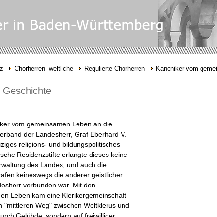
nz
Chorherren, weltliche
Regulierte Chorherren
Kanoniker vom geme
 - Geschichte
niker vom gemeinsamen Leben an die
erband der Landesherr, Graf Eberhard V.
iges religions- und bildungspolitisches
sche Residenzstifte erlangte dieses keine
erwaltung des Landes, und auch die
afen keineswegs die anderer geistlicher
ndesherr verbunden war. Mit den
n Leben kam eine Klerikergemeinschaft
n "mittleren Weg" zwischen Weltklerus und
urch Gelübde, sondern auf freiwilliger