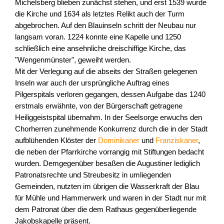
Michelsberg blieben zunächst stehen, und erst 1539 wurde
die Kirche und 1634 als letztes Relikt auch der Turm
abgebrochen. Auf den Blauinseln schritt der Neubau nur
langsam voran. 1224 konnte eine Kapelle und 1250
schließlich eine ansehnliche dreischiffige Kirche, das
"Wengenmünster", geweiht werden.
Mit der Verlegung auf die abseits der Straßen gelegenen
Inseln war auch der ursprüngliche Auftrag eines
Pilgerspitals verloren gegangen, dessen Aufgabe das 1240
erstmals erwähnte, von der Bürgerschaft getragene
Heiliggeistspital übernahm. In der Seelsorge erwuchs den
Chorherren zunehmende Konkurrenz durch die in der Stadt
aufblühenden Klöster der
Dominikaner
und
Franziskaner
,
die neben der Pfarrkirche vorrangig mit Stiftungen bedacht
wurden. Demgegenüber besaßen die Augustiner lediglich
Patronatsrechte und Streubesitz in umliegenden
Gemeinden, nutzten im übrigen die Wasserkraft der Blau
für Mühle und Hammerwerk und waren in der Stadt nur mit
dem Patronat über die dem Rathaus gegenüberliegende
Jakobskapelle präsent.