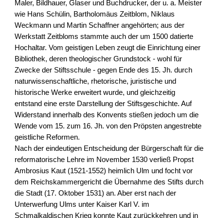
Maler, Bildhauer, Glaser und Buchdrucker, der u. a. Meister
wie Hans Schülin, Bartholomäus Zeitblom, Niklaus
Weckmann und Martin Schaffner angehörten; aus der
Werkstatt Zeitbloms stammte auch der um 1500 datierte
Hochaltar. Vom geistigen Leben zeugt die Einrichtung einer
Bibliothek, deren theologischer Grundstock - wohl für
Zwecke der Stiftsschule - gegen Ende des 15. Jh. durch
naturwissenschaftliche, rhetorische, juristische und
historische Werke erweitert wurde, und gleichzeitig
entstand eine erste Darstellung der Stiftsgeschichte. Auf
Widerstand innerhalb des Konvents stießen jedoch um die
Wende vom 15. zum 16. Jh. von den Pröpsten angestrebte
geistliche Reformen.
Nach der eindeutigen Entscheidung der Bürgerschaft für die
reformatorische Lehre im November 1530 verließ Propst
Ambrosius Kaut (1521-1552) heimlich Ulm und focht vor
dem Reichskammergericht die Übernahme des Stifts durch
die Stadt (17. Oktober 1531) an. Aber erst nach der
Unterwerfung Ulms unter Kaiser Karl V. im
Schmalkaldischen Krieg konnte Kaut zurückkehren und in