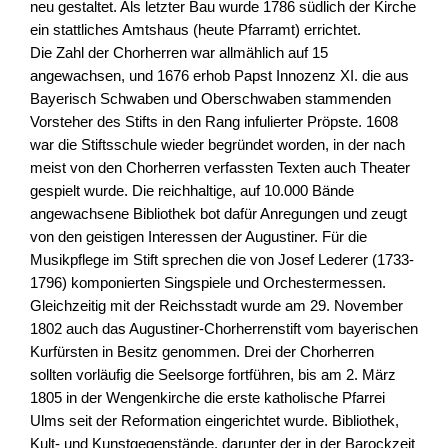
neu gestaltet. Als letzter Bau wurde 1786 südlich der Kirche
ein stattliches Amtshaus (heute Pfarramt) errichtet.
Die Zahl der Chorherren war allmählich auf 15
angewachsen, und 1676 erhob Papst Innozenz XI. die aus
Bayerisch Schwaben und Oberschwaben stammenden
Vorsteher des Stifts in den Rang infulierter Pröpste. 1608
war die Stiftsschule wieder begründet worden, in der nach
meist von den Chorherren verfassten Texten auch Theater
gespielt wurde. Die reichhaltige, auf 10.000 Bände
angewachsene Bibliothek bot dafür Anregungen und zeugt
von den geistigen Interessen der Augustiner. Für die
Musikpflege im Stift sprechen die von Josef Lederer (1733-
1796) komponierten Singspiele und Orchestermessen.
Gleichzeitig mit der Reichsstadt wurde am 29. November
1802 auch das Augustiner-Chorherrenstift vom bayerischen
Kurfürsten in Besitz genommen. Drei der Chorherren
sollten vorläufig die Seelsorge fortführen, bis am 2. März
1805 in der Wengenkirche die erste katholische Pfarrei
Ulms seit der Reformation eingerichtet wurde. Bibliothek,
Kult- und Kunstgegenstände, darunter der in der Barockzeit