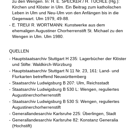
zu den Wengen. In: H. E. SPECKER / H. TÜCHLE (Hg.):
Kirchen und Klöster in Ulm. Ein Beitrag zum katholischen
Leben in Ulm und Neu-Ulm von den Anfängen bis in die
Gegenwart. Ulm 1979, 49-88.
-
E. TREU/ R. WORTMANN: Kunstwerke aus dem
ehemaligen Augustiner Chorherrenstift St. Michael zu den
Wengen in Ulm. Ulm 1980.
QUELLEN
-
Hauptstaatsarchiv Stuttgart H 235: Lagerbücher der Klöster
und Stifte: Waldkirch-Würzburg
-
Hauptstaatsarchiv Stuttgart N 11 Nr. 23, 161: Land- und
Flurkarten betreffend Neuwürttemberg
-
Staatsarchiv Ludwigsburg B 207: Ulm, Reichsstadt
-
Staatsarchiv Ludwigsburg B 530 L: Wengen, reguliertes
Augustinerchorherrenstift
-
Staatsarchiv Ludwigsburg B 530 S: Wengen, reguliertes
Augustinerchorherrenstift
-
Generallandesarchiv Karlsruhe 225: Überlingen, Stadt
-
Generallandesarchiv Karlsruhe 82: Konstanz Generalia
(Hochstift)