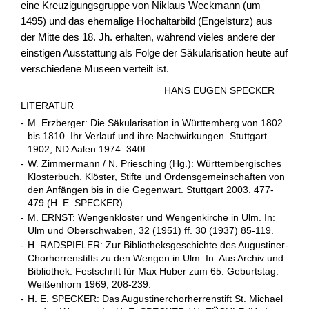
eine Kreuzigungsgruppe von Niklaus Weckmann (um
1495) und das ehemalige Hochaltarbild (Engelsturz) aus
der Mitte des 18. Jh. erhalten, während vieles andere der
einstigen Ausstattung als Folge der Säkularisation heute auf
verschiedene Museen verteilt ist.
HANS EUGEN SPECKER
LITERATUR
-
M. Erzberger: Die Säkularisation in Württemberg von 1802
bis 1810. Ihr Verlauf und ihre Nachwirkungen. Stuttgart
1902, ND Aalen 1974. 340f.
-
W. Zimmermann / N. Priesching (Hg.): Württembergisches
Klosterbuch. Klöster, Stifte und Ordensgemeinschaften von
den Anfängen bis in die Gegenwart. Stuttgart 2003. 477-
479 (H. E. SPECKER).
-
M. ERNST: Wengenkloster und Wengenkirche in Ulm. In:
Ulm und Oberschwaben, 32 (1951) ff. 30 (1937) 85-119.
-
H. RADSPIELER: Zur Bibliotheksgeschichte des Augustiner-
Chorherrenstifts zu den Wengen in Ulm. In: Aus Archiv und
Bibliothek. Festschrift für Max Huber zum 65. Geburtstag.
Weißenhorn 1969, 208-239.
-
H. E. SPECKER: Das Augustinerchorherrenstift St. Michael