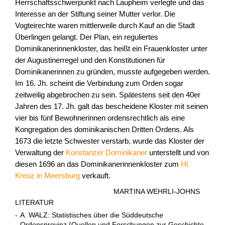
Herrschaftsschwerpunkt nach Laupheim verlegte und das
Interesse an der Stiftung seiner Mutter verlor. Die
Vogteirechte waren mittlerweile durch Kauf an die Stadt
Überlingen gelangt. Der Plan, ein reguliertes
Dominikanerinnenkloster, das heißt ein Frauenkloster unter
der Augustinerregel und den Konstitutionen für
Dominikanerinnen zu gründen, musste aufgegeben werden.
Im 16. Jh. scheint die Verbindung zum Orden sogar
zeitweilig abgebrochen zu sein. Spätestens seit den 40er
Jahren des 17. Jh. galt das bescheidene Kloster mit seinen
vier bis fünf Bewohnerinnen ordensrechtlich als eine
Kongregation des dominikanischen Dritten Ordens. Als
1673 die letzte Schwester verstarb, wurde das Kloster der
Verwaltung der
Konstanzer Dominikaner
unterstellt und von
diesen 1696 an das Dominikanerinnenkloster zum
Hl.
Kreuz in Meersburg
verkauft.
MARTINA WEHRLI-JOHNS
LITERATUR
-
A. WALZ: Statistisches über die Süddeutsche
Ordensprovinz (Quellen und Forschungen zur Geschichte