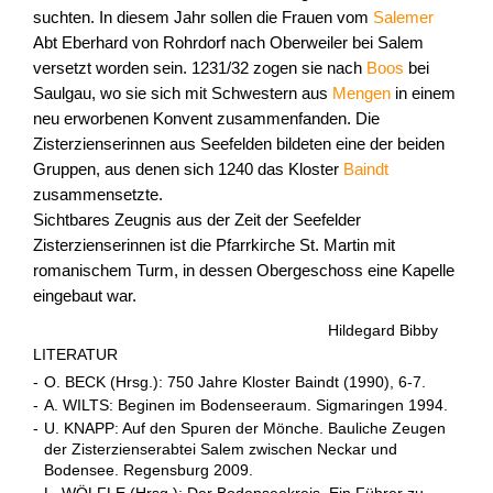
suchten. In diesem Jahr sollen die Frauen vom
Salemer
Abt Eberhard von Rohrdorf nach Oberweiler bei Salem
versetzt worden sein. 1231/32 zogen sie nach
Boos
bei
Saulgau, wo sie sich mit Schwestern aus
Mengen
in einem
neu erworbenen Konvent zusammenfanden. Die
Zisterzienserinnen aus Seefelden bildeten eine der beiden
Gruppen, aus denen sich 1240 das Kloster
Baindt
zusammensetzte.
Sichtbares Zeugnis aus der Zeit der Seefelder
Zisterzienserinnen ist die Pfarrkirche St. Martin mit
romanischem Turm, in dessen Obergeschoss eine Kapelle
eingebaut war.
Hildegard Bibby
LITERATUR
-
O. BECK (Hrsg.): 750 Jahre Kloster Baindt (1990), 6-7.
-
A. WILTS: Beginen im Bodenseeraum. Sigmaringen 1994.
-
U. KNAPP: Auf den Spuren der Mönche. Bauliche Zeugen
der Zisterzienserabtei Salem zwischen Neckar und
Bodensee. Regensburg 2009.