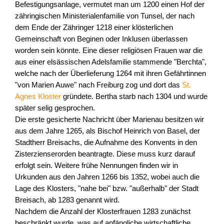
Befestigungsanlage, vermutet man um 1200 einen Hof der
zähringischen Ministerialenfamilie von Tunsel, der nach
dem Ende der Zähringer 1218 einer klösterlichen
Gemeinschaft von Beginen oder Inklusen überlassen
worden sein könnte. Eine dieser religiösen Frauen war die
aus einer elsässischen Adelsfamilie stammende "Berchta",
welche nach der Überlieferung 1264 mit ihren Gefährtinnen
"von Marien Auwe" nach Freiburg zog und dort das
St.
Agnes Kloster
gründete. Bertha starb nach 1304 und wurde
später selig gesprochen.
Die erste gesicherte Nachricht über Marienau besitzen wir
aus dem Jahre 1265, als Bischof Heinrich von Basel, der
Stadtherr Breisachs, die Aufnahme des Konvents in den
Zisterzienserorden beantragte. Diese muss kurz darauf
erfolgt sein. Weitere frühe Nennungen finden wir in
Urkunden aus den Jahren 1266 bis 1352, wobei auch die
Lage des Klosters, "nahe bei" bzw. "außerhalb" der Stadt
Breisach, ab 1283 genannt wird.
Nachdem die Anzahl der Klosterfrauen 1283 zunächst
beschränkt wurde, was auf anfängliche wirtschaftliche