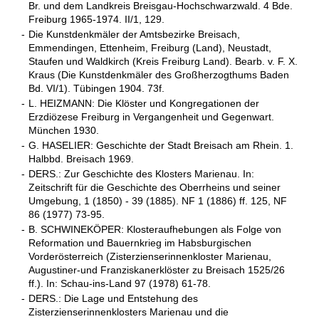
Br. und dem Landkreis Breisgau-Hochschwarzwald. 4 Bde.
Freiburg 1965-1974. II/1, 129.
-
Die Kunstdenkmäler der Amtsbezirke Breisach,
Emmendingen, Ettenheim, Freiburg (Land), Neustadt,
Staufen und Waldkirch (Kreis Freiburg Land). Bearb. v. F. X.
Kraus (Die Kunstdenkmäler des Großherzogthums Baden
Bd. VI/1). Tübingen 1904. 73f.
-
L. HEIZMANN: Die Klöster und Kongregationen der
Erzdiözese Freiburg in Vergangenheit und Gegenwart.
München 1930.
-
G. HASELIER: Geschichte der Stadt Breisach am Rhein. 1.
Halbbd. Breisach 1969.
-
DERS.: Zur Geschichte des Klosters Marienau. In:
Zeitschrift für die Geschichte des Oberrheins und seiner
Umgebung, 1 (1850) - 39 (1885). NF 1 (1886) ff. 125, NF
86 (1977) 73-95.
-
B. SCHWINEKÖPER: Klosteraufhebungen als Folge von
Reformation und Bauernkrieg im Habsburgischen
Vorderösterreich (Zisterzienserinnenkloster Marienau,
Augustiner-und Franziskanerklöster zu Breisach 1525/26
ff.). In: Schau-ins-Land 97 (1978) 61-78.
-
DERS.: Die Lage und Entstehung des
Zisterzienserinnenklosters Marienau und die