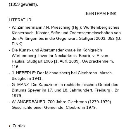
(1959 geweiht).
BERTRAM FINK
LITERATUR
-
W. Zimmermann / N. Priesching (Hg.): Württembergisches
Klosterbuch. Klöster, Stifte und Ordensgemeinschaften von
den Anfängen bis in die Gegenwart. Stuttgart 2003. 352 (B.
FINK).
-
Die Kunst- und Altertumsdenkmale im Königreich
Württemberg. Inventar Neckarkreis. Bearb. v. E. von
Paulus. Stuttgart 1906 [1. Aufl. 1889]. OA Brackenheim,
116.
-
J. HEBERLE: Der Michaelsberg bei Cleebronn. Masch.
Bietigheim 1941.
-
G. MANZ: Die Kapuziner im rechtsrheinischen Gebiet des
Bistums Speyer im 17. und 18. Jahrhundert. Freiburg i. Br.
1979.
-
W. ANGERBAUER: 700 Jahre Cleebronn (1279-1979).
Geschichte einer Gemeinde. Cleebronn 1979.
Zurück