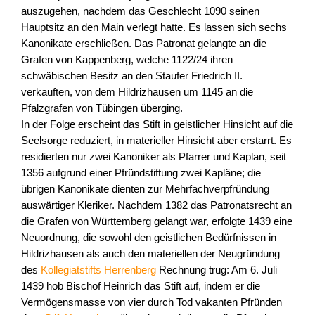
auszugehen, nachdem das Geschlecht 1090 seinen
Hauptsitz an den Main verlegt hatte. Es lassen sich sechs
Kanonikate erschließen. Das Patronat gelangte an die
Grafen von Kappenberg, welche 1122/24 ihren
schwäbischen Besitz an den Staufer Friedrich II.
verkauften, von dem Hildrizhausen um 1145 an die
Pfalzgrafen von Tübingen überging.
In der Folge erscheint das Stift in geistlicher Hinsicht auf die
Seelsorge reduziert, in materieller Hinsicht aber erstarrt. Es
residierten nur zwei Kanoniker als Pfarrer und Kaplan, seit
1356 aufgrund einer Pfründstiftung zwei Kapläne; die
übrigen Kanonikate dienten zur Mehrfachverpfründung
auswärtiger Kleriker. Nachdem 1382 das Patronatsrecht an
die Grafen von Württemberg gelangt war, erfolgte 1439 eine
Neuordnung, die sowohl den geistlichen Bedürfnissen in
Hildrizhausen als auch den materiellen der Neugründung
des
Kollegiatstifts Herrenberg
Rechnung trug: Am 6. Juli
1439 hob Bischof Heinrich das Stift auf, indem er die
Vermögensmasse von vier durch Tod vakanten Pfründen