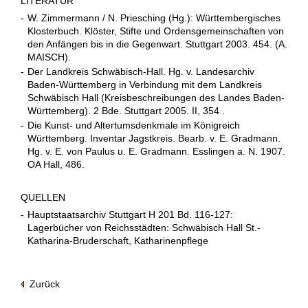
LITERATUR
-
W. Zimmermann / N. Priesching (Hg.): Württembergisches
Klosterbuch. Klöster, Stifte und Ordensgemeinschaften von
den Anfängen bis in die Gegenwart. Stuttgart 2003. 454. (A.
MAISCH).
-
Der Landkreis Schwäbisch-Hall. Hg. v. Landesarchiv
Baden-Württemberg in Verbindung mit dem Landkreis
Schwäbisch Hall (Kreisbeschreibungen des Landes Baden-
Württemberg). 2 Bde. Stuttgart 2005. II, 354 .
-
Die Kunst- und Altertumsdenkmale im Königreich
Württemberg. Inventar Jagstkreis. Bearb. v. E. Gradmann.
Hg. v. E. von Paulus u. E. Gradmann. Esslingen a. N. 1907.
OA Hall, 486.
QUELLEN
-
Hauptstaatsarchiv Stuttgart H 201 Bd. 116-127:
Lagerbücher von Reichsstädten: Schwäbisch Hall St.-
Katharina-Bruderschaft, Katharinenpflege
Zurück