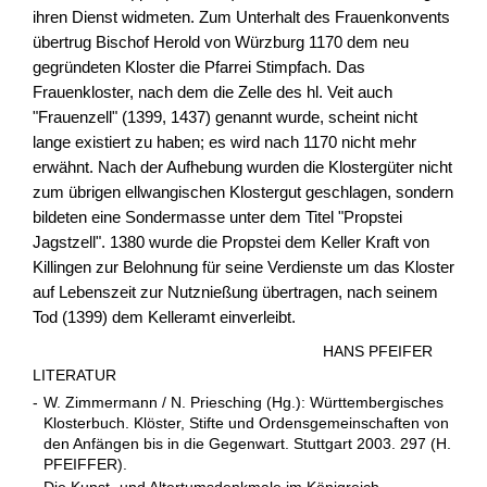
ihren Dienst widmeten. Zum Unterhalt des Frauenkonvents
übertrug Bischof Herold von Würzburg 1170 dem neu
gegründeten Kloster die Pfarrei Stimpfach. Das
Frauenkloster, nach dem die Zelle des hl. Veit auch
"Frauenzell" (1399, 1437) genannt wurde, scheint nicht
lange existiert zu haben; es wird nach 1170 nicht mehr
erwähnt. Nach der Aufhebung wurden die Klostergüter nicht
zum übrigen ellwangischen Klostergut geschlagen, sondern
bildeten eine Sondermasse unter dem Titel "Propstei
Jagstzell". 1380 wurde die Propstei dem Keller Kraft von
Killingen zur Belohnung für seine Verdienste um das Kloster
auf Lebenszeit zur Nutznießung übertragen, nach seinem
Tod (1399) dem Kelleramt einverleibt.
HANS PFEIFER
LITERATUR
-
W. Zimmermann / N. Priesching (Hg.): Württembergisches
Klosterbuch. Klöster, Stifte und Ordensgemeinschaften von
den Anfängen bis in die Gegenwart. Stuttgart 2003. 297 (H.
PFEIFFER).