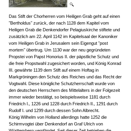
Das Stift der Chorherren vom Heiligen Grab geht auf einen
"Bertholdus" zurück, der nach 1128 dem Kapitel vom
Heiligen Grab die Denkendorfer Pelagiuskirche stiftete und
zusätzlich am 22. April 1142 im Kapitelsaal der Kanoniker
vom Heiligen Grab in Jerusalem sein Eigengut "post
mortem" übertrug. Um 1130 war der neu gegründeten
Propstei von Papst Honorius II. der päpstliche Schutz und
die freie Propstwahl zugesichert worden, und König Konrad
III. gewährte 1139 dem Stift auf einem Hoftag in
Markgröningen den Schutz des Reiches und das Recht der
Vogtwahl. Diese königliche Schutzherrschaft wurde von
den deutschen Herrschern des Mittelalters in der Folgezeit
immer wieder bestätigt, so beispielsweise 1181 durch
Friedrich I., 1226 und 1228 durch Friedrich II., 1291 durch
Rudolf I. und 1299 durch dessen Sohn Albrecht.
König Wilhelm von Holland allerdings hatte 1252 die
Schirmvogtei über Denkendorf an Graf Ulrich von
Württemberg verpfändet. Seit dieser Zeit betrieben die