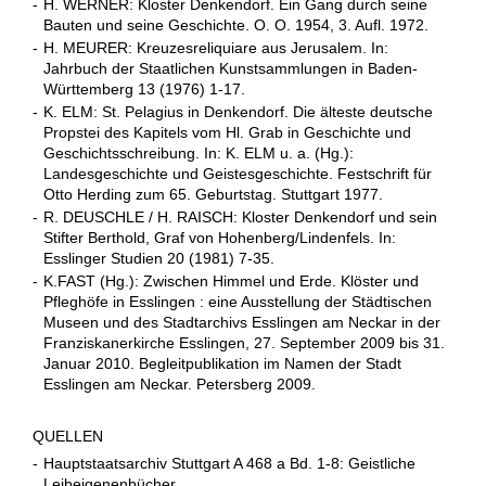
-
H. WERNER: Kloster Denkendorf. Ein Gang durch seine
Bauten und seine Geschichte. O. O. 1954, 3. Aufl. 1972.
-
H. MEURER: Kreuzesreliquiare aus Jerusalem. In:
Jahrbuch der Staatlichen Kunstsammlungen in Baden-
Württemberg 13 (1976) 1-17.
-
K. ELM: St. Pelagius in Denkendorf. Die älteste deutsche
Propstei des Kapitels vom Hl. Grab in Geschichte und
Geschichtsschreibung. In: K. ELM u. a. (Hg.):
Landesgeschichte und Geistesgeschichte. Festschrift für
Otto Herding zum 65. Geburtstag. Stuttgart 1977.
-
R. DEUSCHLE / H. RAISCH: Kloster Denkendorf und sein
Stifter Berthold, Graf von Hohenberg/Lindenfels. In:
Esslinger Studien 20 (1981) 7-35.
-
K.FAST (Hg.): Zwischen Himmel und Erde. Klöster und
Pfleghöfe in Esslingen : eine Ausstellung der Städtischen
Museen und des Stadtarchivs Esslingen am Neckar in der
Franziskanerkirche Esslingen, 27. September 2009 bis 31.
Januar 2010. Begleitpublikation im Namen der Stadt
Esslingen am Neckar. Petersberg 2009.
QUELLEN
-
Hauptstaatsarchiv Stuttgart A 468 a Bd. 1-8: Geistliche
Leibeigenenbücher