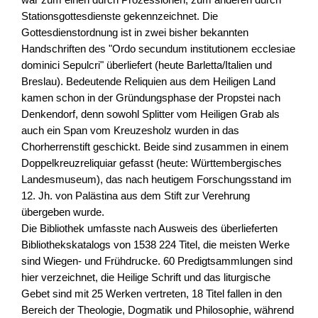
war zum einen durch Prozessionen, zum anderen durch
Stationsgottesdienste gekennzeichnet. Die
Gottesdienstordnung ist in zwei bisher bekannten
Handschriften des "Ordo secundum institutionem ecclesiae
dominici Sepulcri" überliefert (heute Barletta/Italien und
Breslau). Bedeutende Reliquien aus dem Heiligen Land
kamen schon in der Gründungsphase der Propstei nach
Denkendorf, denn sowohl Splitter vom Heiligen Grab als
auch ein Span vom Kreuzesholz wurden in das
Chorherrenstift geschickt. Beide sind zusammen in einem
Doppelkreuzreliquiar gefasst (heute: Württembergisches
Landesmuseum), das nach heutigem Forschungsstand im
12. Jh. von Palästina aus dem Stift zur Verehrung
übergeben wurde.
Die Bibliothek umfasste nach Ausweis des überlieferten
Bibliothekskatalogs von 1538 224 Titel, die meisten Werke
sind Wiegen- und Frühdrucke. 60 Predigtsammlungen sind
hier verzeichnet, die Heilige Schrift und das liturgische
Gebet sind mit 25 Werken vertreten, 18 Titel fallen in den
Bereich der Theologie, Dogmatik und Philosophie, während