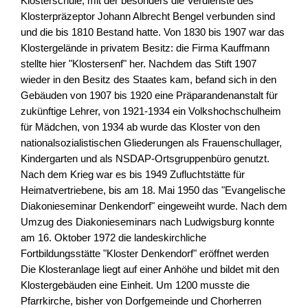
Klosterschule, mit der besonders die Verdienste des
Klosterpräzeptor Johann Albrecht Bengel verbunden sind
und die bis 1810 Bestand hatte. Von 1830 bis 1907 war das
Klostergelände in privatem Besitz: die Firma Kauffmann
stellte hier "Klostersenf" her. Nachdem das Stift 1907
wieder in den Besitz des Staates kam, befand sich in den
Gebäuden von 1907 bis 1920 eine Präparandenanstalt für
zukünftige Lehrer, von 1921-1934 ein Volkshochschulheim
für Mädchen, von 1934 ab wurde das Kloster von den
nationalsozialistischen Gliederungen als Frauenschullager,
Kindergarten und als NSDAP-Ortsgruppenbüro genutzt.
Nach dem Krieg war es bis 1949 Zufluchtstätte für
Heimatvertriebene, bis am 18. Mai 1950 das "Evangelische
Diakonieseminar Denkendorf" eingeweiht wurde. Nach dem
Umzug des Diakonieseminars nach Ludwigsburg konnte
am 16. Oktober 1972 die landeskirchliche
Fortbildungsstätte "Kloster Denkendorf" eröffnet werden
Die Klosteranlage liegt auf einer Anhöhe und bildet mit den
Klostergebäuden eine Einheit. Um 1200 musste die
Pfarrkirche, bisher von Dorfgemeinde und Chorherren