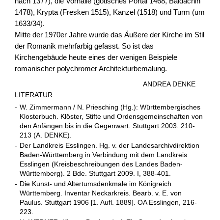
nach 1377), die Vorhalle (gotisches Portal 1468, Baldachin
1478), Krypta (Fresken 1515), Kanzel (1518) und Turm (um
1633/34).
Mitte der 1970er Jahre wurde das Äußere der Kirche im Stil
der Romanik mehrfarbig gefasst. So ist das
Kirchengebäude heute eines der wenigen Beispiele
romanischer polychromer Architekturbemalung.
ANDREA DENKE
LITERATUR
-
W. Zimmermann / N. Priesching (Hg.): Württembergisches
Klosterbuch. Klöster, Stifte und Ordensgemeinschaften von
den Anfängen bis in die Gegenwart. Stuttgart 2003. 210-
213 (A. DENKE).
-
Der Landkreis Esslingen. Hg. v. der Landesarchivdirektion
Baden-Württemberg in Verbindung mit dem Landkreis
Esslingen (Kreisbeschreibungen des Landes Baden-
Württemberg). 2 Bde. Stuttgart 2009. I, 388-401.
-
Die Kunst- und Altertumsdenkmale im Königreich
Württemberg. Inventar Neckarkreis. Bearb. v. E. von
Paulus. Stuttgart 1906 [1. Aufl. 1889]. OA Esslingen, 216-
223.