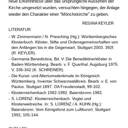
neue Erkenntnisse über das ursprüngliche Aussehen der
Kirche umgesetzt wurden, versuchten hingegen, der Anlage
wieder den Charakter einer "Mönchskirche" zu geben.
REGINA KEYLER
LITERATUR
-
W. Zimmermann / N. Priesching (Hg.): Württembergisches
Klosterbuch. Klöster, Stifte und Ordensgemeinschaften von
den Anfängen bis in die Gegenwart. Stuttgart 2003. 392f.
(R. KEYLER).
-
Germania Benedictina, Bd. V: Die Benediktinerklöster in
Baden-Württemberg. Bearb. v. F. Quarthal. Augsburg 1975.
V, 336-342 (K. SCHREINER).
-
Die Kunst- und Altertumsdenkmale im Königreich
Württemberg. Inventar Schwarzwaldkreis. Bearb. v. E. von
Paulus. Stuttgart 1897. OA Freudenstadt, 99-102.
-
Klosterreichenbach 1082-1982. Baiersbronn 1982.
-
S. LORENZ: Klosterreichenbach. Vogtei und
Klosterweitreiche. In: S. LORENZ / A. KUHN (Hg.):
Baiersbronn. Vom Königsforst zum Luftkurort. Stuttgart
1992, 105-144.