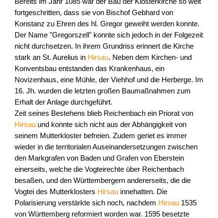
Bereits im Jahr 1085 war der Bau der Klosterkirche so weit
fortgeschritten, dass sie von Bischof Gebhard von
Konstanz zu Ehren des hl. Gregor geweiht werden konnte.
Der Name "Gregorszell" konnte sich jedoch in der Folgezeit
nicht durchsetzen. In ihrem Grundriss erinnert die Kirche
stark an St. Aurelius in
Hirsau
. Neben dem Kirchen- und
Konventsbau entstanden das Krankenhaus, ein
Novizenhaus, eine Mühle, der Viehhof und die Herberge. Im
16. Jh. wurden die letzten großen Baumaßnahmen zum
Erhalt der Anlage durchgeführt.
Zeit seines Bestehens blieb Reichenbach ein Priorat von
Hirsau
und konnte sich nicht aus der Abhängigkeit von
seinem Mutterkloster befreien. Zudem geriet es immer
wieder in die territorialen Auseinandersetzungen zwischen
den Markgrafen von Baden und Grafen von Eberstein
einerseits, welche die Vogteirechte über Reichenbach
besaßen, und den Württembergern andererseits, die die
Vogtei des Mutterklosters
Hirsau
innehatten. Die
Polarisierung verstärkte sich noch, nachdem
Hirsau
1535
von Württemberg reformiert worden war. 1595 besetzte