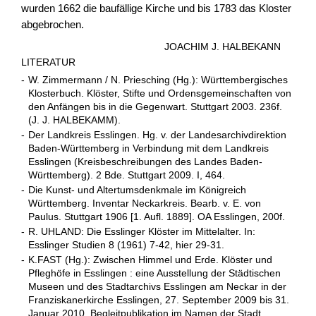
wurden 1662 die baufällige Kirche und bis 1783 das Kloster
abgebrochen.
JOACHIM J. HALBEKANN
LITERATUR
-
W. Zimmermann / N. Priesching (Hg.): Württembergisches
Klosterbuch. Klöster, Stifte und Ordensgemeinschaften von
den Anfängen bis in die Gegenwart. Stuttgart 2003. 236f.
(J. J. HALBEKAMM).
-
Der Landkreis Esslingen. Hg. v. der Landesarchivdirektion
Baden-Württemberg in Verbindung mit dem Landkreis
Esslingen (Kreisbeschreibungen des Landes Baden-
Württemberg). 2 Bde. Stuttgart 2009. I, 464.
-
Die Kunst- und Altertumsdenkmale im Königreich
Württemberg. Inventar Neckarkreis. Bearb. v. E. von
Paulus. Stuttgart 1906 [1. Aufl. 1889]. OA Esslingen, 200f.
-
R. UHLAND: Die Esslinger Klöster im Mittelalter. In:
Esslinger Studien 8 (1961) 7-42, hier 29-31.
-
K.FAST (Hg.): Zwischen Himmel und Erde. Klöster und
Pfleghöfe in Esslingen : eine Ausstellung der Städtischen
Museen und des Stadtarchivs Esslingen am Neckar in der
Franziskanerkirche Esslingen, 27. September 2009 bis 31.
Januar 2010. Begleitpublikation im Namen der Stadt