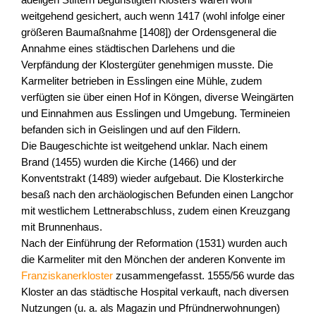
adeligen Stiftern begünstigten Klosters waren wohl
weitgehend gesichert, auch wenn 1417 (wohl infolge einer
größeren Baumaßnahme [1408]) der Ordensgeneral die
Annahme eines städtischen Darlehens und die
Verpfändung der Klostergüter genehmigen musste. Die
Karmeliter betrieben in Esslingen eine Mühle, zudem
verfügten sie über einen Hof in Köngen, diverse Weingärten
und Einnahmen aus Esslingen und Umgebung. Termineien
befanden sich in Geislingen und auf den Fildern.
Die Baugeschichte ist weitgehend unklar. Nach einem
Brand (1455) wurden die Kirche (1466) und der
Konventstrakt (1489) wieder aufgebaut. Die Klosterkirche
besaß nach den archäologischen Befunden einen Langchor
mit westlichem Lettnerabschluss, zudem einen Kreuzgang
mit Brunnenhaus.
Nach der Einführung der Reformation (1531) wurden auch
die Karmeliter mit den Mönchen der anderen Konvente im
Franziskanerkloster
zusammengefasst. 1555/56 wurde das
Kloster an das städtische Hospital verkauft, nach diversen
Nutzungen (u. a. als Magazin und Pfründnerwohnungen)