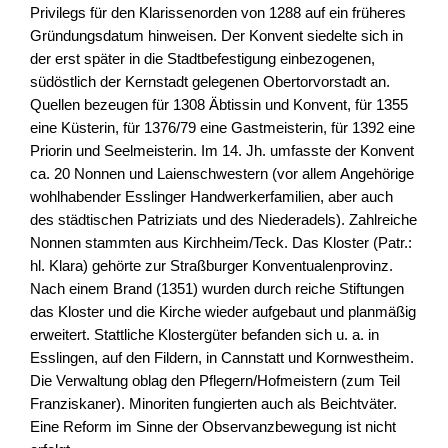
Privilegs für den Klarissenorden von 1288 auf ein früheres
Gründungsdatum hinweisen. Der Konvent siedelte sich in
der erst später in die Stadtbefestigung einbezogenen,
südöstlich der Kernstadt gelegenen Obertorvorstadt an.
Quellen bezeugen für 1308 Äbtissin und Konvent, für 1355
eine Küsterin, für 1376/79 eine Gastmeisterin, für 1392 eine
Priorin und Seelmeisterin. Im 14. Jh. umfasste der Konvent
ca. 20 Nonnen und Laienschwestern (vor allem Angehörige
wohlhabender Esslinger Handwerkerfamilien, aber auch
des städtischen Patriziats und des Niederadels). Zahlreiche
Nonnen stammten aus Kirchheim/Teck. Das Kloster (Patr.:
hl. Klara) gehörte zur Straßburger Konventualenprovinz.
Nach einem Brand (1351) wurden durch reiche Stiftungen
das Kloster und die Kirche wieder aufgebaut und planmäßig
erweitert. Stattliche Klostergüter befanden sich u. a. in
Esslingen, auf den Fildern, in Cannstatt und Kornwestheim.
Die Verwaltung oblag den Pflegern/Hofmeistern (zum Teil
Franziskaner). Minoriten fungierten auch als Beichtväter.
Eine Reform im Sinne der Observanzbewegung ist nicht