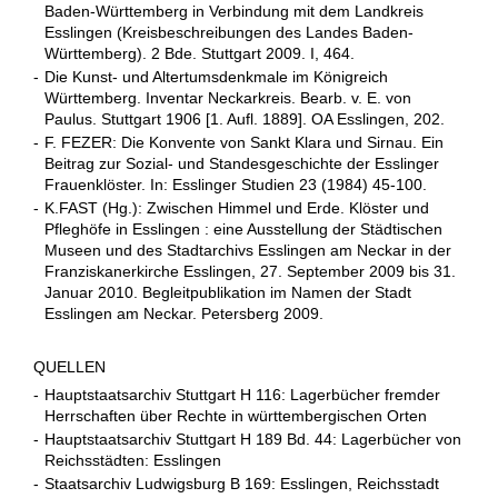
Baden-Württemberg in Verbindung mit dem Landkreis
Esslingen (Kreisbeschreibungen des Landes Baden-
Württemberg). 2 Bde. Stuttgart 2009. I, 464.
-
Die Kunst- und Altertumsdenkmale im Königreich
Württemberg. Inventar Neckarkreis. Bearb. v. E. von
Paulus. Stuttgart 1906 [1. Aufl. 1889]. OA Esslingen, 202.
-
F. FEZER: Die Konvente von Sankt Klara und Sirnau. Ein
Beitrag zur Sozial- und Standesgeschichte der Esslinger
Frauenklöster. In: Esslinger Studien 23 (1984) 45-100.
-
K.FAST (Hg.): Zwischen Himmel und Erde. Klöster und
Pfleghöfe in Esslingen : eine Ausstellung der Städtischen
Museen und des Stadtarchivs Esslingen am Neckar in der
Franziskanerkirche Esslingen, 27. September 2009 bis 31.
Januar 2010. Begleitpublikation im Namen der Stadt
Esslingen am Neckar. Petersberg 2009.
QUELLEN
-
Hauptstaatsarchiv Stuttgart H 116: Lagerbücher fremder
Herrschaften über Rechte in württembergischen Orten
-
Hauptstaatsarchiv Stuttgart H 189 Bd. 44: Lagerbücher von
Reichsstädten: Esslingen
-
Staatsarchiv Ludwigsburg B 169: Esslingen, Reichsstadt