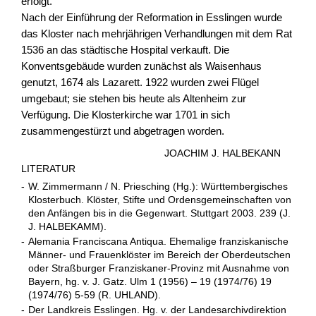
erfolgt.
Nach der Einführung der Reformation in Esslingen wurde
das Kloster nach mehrjährigen Verhandlungen mit dem Rat
1536 an das städtische Hospital verkauft. Die
Konventsgebäude wurden zunächst als Waisenhaus
genutzt, 1674 als Lazarett. 1922 wurden zwei Flügel
umgebaut; sie stehen bis heute als Altenheim zur
Verfügung. Die Klosterkirche war 1701 in sich
zusammengestürzt und abgetragen worden.
JOACHIM J. HALBEKANN
LITERATUR
-
W. Zimmermann / N. Priesching (Hg.): Württembergisches
Klosterbuch. Klöster, Stifte und Ordensgemeinschaften von
den Anfängen bis in die Gegenwart. Stuttgart 2003. 239 (J.
J. HALBEKAMM).
-
Alemania Franciscana Antiqua. Ehemalige franziskanische
Männer- und Frauenklöster im Bereich der Oberdeutschen
oder Straßburger Franziskaner-Provinz mit Ausnahme von
Bayern, hg. v. J. Gatz. Ulm 1 (1956) – 19 (1974/76) 19
(1974/76) 5-59 (R. UHLAND).
-
Der Landkreis Esslingen. Hg. v. der Landesarchivdirektion