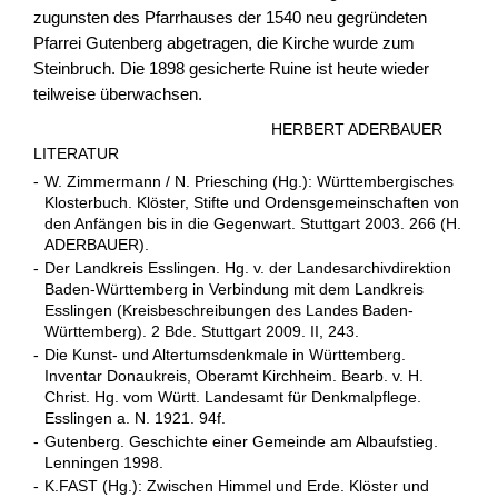
zugunsten des Pfarrhauses der 1540 neu gegründeten
Pfarrei Gutenberg abgetragen, die Kirche wurde zum
Steinbruch. Die 1898 gesicherte Ruine ist heute wieder
teilweise überwachsen.
HERBERT ADERBAUER
LITERATUR
-
W. Zimmermann / N. Priesching (Hg.): Württembergisches
Klosterbuch. Klöster, Stifte und Ordensgemeinschaften von
den Anfängen bis in die Gegenwart. Stuttgart 2003. 266 (H.
ADERBAUER).
-
Der Landkreis Esslingen. Hg. v. der Landesarchivdirektion
Baden-Württemberg in Verbindung mit dem Landkreis
Esslingen (Kreisbeschreibungen des Landes Baden-
Württemberg). 2 Bde. Stuttgart 2009. II, 243.
-
Die Kunst- und Altertumsdenkmale in Württemberg.
Inventar Donaukreis, Oberamt Kirchheim. Bearb. v. H.
Christ. Hg. vom Württ. Landesamt für Denkmalpflege.
Esslingen a. N. 1921. 94f.
-
Gutenberg. Geschichte einer Gemeinde am Albaufstieg.
Lenningen 1998.
-
K.FAST (Hg.): Zwischen Himmel und Erde. Klöster und