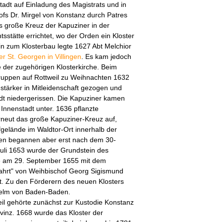
tadt auf Einladung des Magistrats und in
fs Dr. Mirgel von Konstanz durch Patres
 große Kreuz der Kapuziner in der
sstätte errichtet, wo der Orden ein Kloster
n zum Klosterbau legte 1627 Abt Melchior
er St. Georgen in Villingen
. Es kam jedoch
 der zugehörigen Klosterkirche. Beim
Truppen auf Rottweil zu Weihnachten 1632
stärker in Mitleidenschaft gezogen und
dt niedergerissen. Die Kapuziner kamen
r Innenstadt unter. 1636 pflanzte
rneut das große Kapuziner-Kreuz auf,
elände im Waldtor-Ort innerhalb der
en begannen aber erst nach dem 30-
Juli 1653 wurde der Grundstein des
che am 29. September 1655 mit dem
ahrt" von Weihbischof Georg Sigismund
t. Zu den Förderern des neuen Klosters
helm von Baden-Baden.
il gehörte zunächst zur Kustodie Konstanz
vinz. 1668 wurde das Kloster der