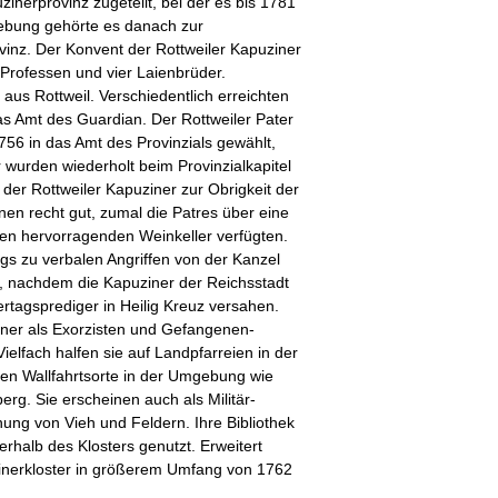
inerprovinz zugeteilt, bei der es bis 1781
fhebung gehörte es danach zur
inz. Der Konvent der Rottweiler Kapuziner
 Professen und vier Laienbrüder.
aus Rottweil. Verschiedentlich erreichten
s Amt des Guardian. Der Rottweiler Pater
56 in das Amt des Provinzials gewählt,
 wurden wiederholt beim Provinzialkapitel
s der Rottweiler Kapuziner zur Obrigkeit der
nen recht gut, zumal die Patres über eine
en hervorragenden Weinkeller verfügten.
ngs zu verbalen Angriffen von der Kanzel
t, nachdem die Kapuziner der Reichsstadt
rtagsprediger in Heilig Kreuz versahen.
iner als Exorzisten und Gefangenen-
ielfach halfen sie auf Landpfarreien in der
n Wallfahrtsorte in der Umgebung wie
g. Sie erscheinen auch als Militär-
ung von Vieh und Feldern. Ihre Bibliothek
halb des Klosters genutzt. Erweitert
inerkloster in größerem Umfang von 1762