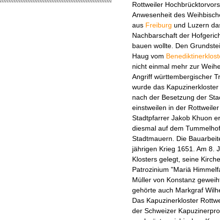
Rottweiler Hochbrücktorvors
Anwesenheit des Weihbischo
aus
Freiburg
und Luzern das
Nachbarschaft der Hofgericht
bauen wollte. Den Grundstei
Haug vom
Benediktinerklost
nicht einmal mehr zur Weihe
Angriff württembergischer 
wurde das Kapuzinerkloster 
nach der Besetzung der Sta
einstweilen in der Rottweile
Stadtpfarrer Jakob Khuon e
diesmal auf dem Tummelhofg
Stadtmauern. Die Bauarbeit
jährigen Krieg 1651. Am 8. 
Klosters gelegt, seine Kir
Patrozinium "Mariä Himmelf
Müller von Konstanz geweih
gehörte auch Markgraf Wil
Das Kapuzinerkloster Rottwe
der Schweizer Kapuzinerpro