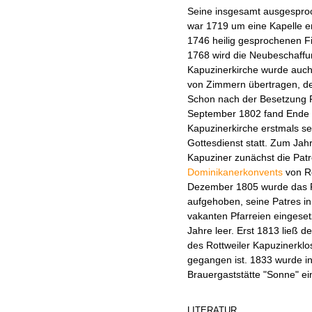
Seine insgesamt ausgesproc
war 1719 um eine Kapelle er
1746 heilig gesprochenen F
1768 wird die Neubeschaffung
Kapuzinerkirche wurde auch
von Zimmern übertragen, de
Schon nach der Besetzung R
September 1802 fand Ende O
Kapuzinerkirche erstmals se
Gottesdienst statt. Zum Jah
Kapuziner zunächst die Pat
Dominikanerkonvents
von Ro
Dezember 1805 wurde das Ro
aufgehoben, seine Patres in
vakanten Pfarreien eingesetz
Jahre leer. Erst 1813 ließ 
des Rottweiler Kapuzinerklos
gegangen ist. 1833 wurde i
Brauergaststätte "Sonne" ein
LITERATUR