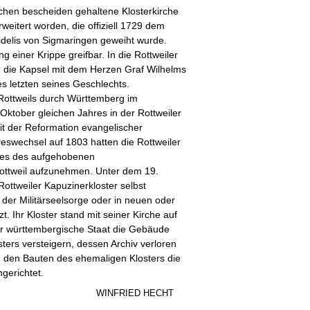
hen bescheiden gehaltene Klosterkirche
weitert worden, die offiziell 1729 dem
idelis von Sigmaringen geweiht wurde.
 einer Krippe greifbar. In die Rottweiler
 die Kapsel mit dem Herzen Graf Wilhelms
s letzten seines Geschlechts.
ottweils durch Württemberg im
ktober gleichen Jahres in der Rottweiler
it der Reformation evangelischer
reswechsel auf 1803 hatten die Rottweiler
res des aufgehobenen
ttweil aufzunehmen. Unter dem 19.
ttweiler Kapuzinerkloster selbst
 der Militärseelsorge oder in neuen oder
t. Ihr Kloster stand mit seiner Kirche auf
der württembergische Staat die Gebäude
ters versteigern, dessen Archiv verloren
n den Bauten des ehemaligen Klosters die
gerichtet.
WINFRIED HECHT