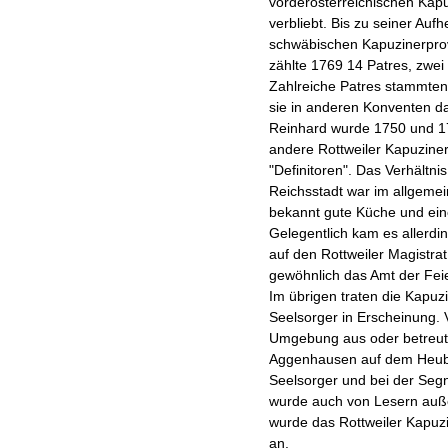
vorderösterreichischen Kapuz
verbliebt. Bis zu seiner Au
schwäbischen Kapuzinerprov
zählte 1769 14 Patres, zwei
Zahlreiche Patres stammten 
sie in anderen Konventen da
Reinhard wurde 1750 und 17
andere Rottweiler Kapuziner
"Definitoren". Das Verhältni
Reichsstadt war im allgemei
bekannt gute Küche und ein
Gelegentlich kam es allerdi
auf den Rottweiler Magistra
gewöhnlich das Amt der Feie
Im übrigen traten die Kapuz
Seelsorger in Erscheinung. V
Umgebung aus oder betreute
Aggenhausen auf dem Heuber
Seelsorger und bei der Segn
wurde auch von Lesern außer
wurde das Rottweiler Kapuz
an.