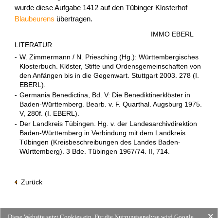
wurde diese Aufgabe 1412 auf den Tübinger Klosterhof
Blaubeurens
übertragen.
IMMO EBERL
LITERATUR
-
W. Zimmermann / N. Priesching (Hg.): Württembergisches
Klosterbuch. Klöster, Stifte und Ordensgemeinschaften von
den Anfängen bis in die Gegenwart. Stuttgart 2003. 278 (I.
EBERL).
-
Germania Benedictina, Bd. V: Die Benediktinerklöster in
Baden-Württemberg. Bearb. v. F. Quarthal. Augsburg 1975.
V, 280f. (I. EBERL).
-
Der Landkreis Tübingen. Hg. v. der Landesarchivdirektion
Baden-Württemberg in Verbindung mit dem Landkreis
Tübingen (Kreisbeschreibungen des Landes Baden-
Württemberg). 3 Bde. Tübingen 1967/74. II, 714.
Zurück
Diese Website setzt Cookies ein. Für die Nutzungsanalyse wird Google