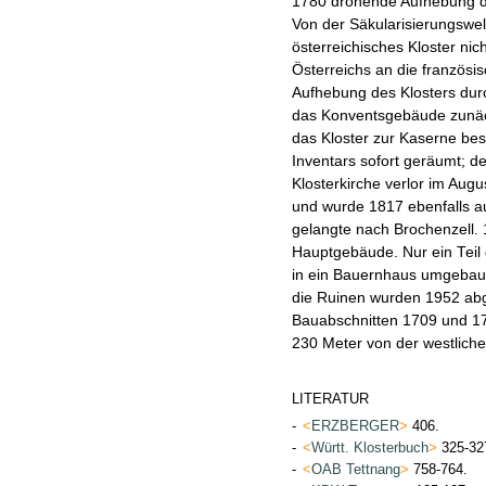
1780 drohende Aufhebung d
Von der Säkularisierungswel
österreichisches Kloster ni
Österreichs an die französi
Aufhebung des Klosters dur
das Konventsgebäude zunäc
das Kloster zur Kaserne be
Inventars sofort geräumt; de
Klosterkirche verlor im Augu
und wurde 1817 ebenfalls a
gelangte nach Brochenzell. 
Hauptgebäude. Nur ein Teil 
in ein Bauernhaus umgebaut,
die Ruinen wurden 1952 abge
Bauabschnitten 1709 und 1
230 Meter von der westlich
LITERATUR
-
<
ERZBERGER
>
406.
-
<
Württ. Klosterbuch
>
325-32
-
<
OAB Tettnang
>
758-764.