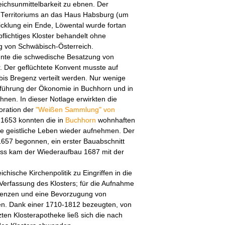
eichsunmittelbarkeit zu ebnen. Der
Territoriums an das Haus Habsburg (um
icklung ein Ende, Löwental wurde fortan
flichtiges Kloster behandelt ohne
 von Schwäbisch-Österreich.
nte die schwedische Besatzung von
. Der geflüchtete Konvent musste auf
is Bregenz verteilt werden. Nur wenige
tführung der Ökonomie in Buchhorn und in
nen. In dieser Notlage erwirkten die
oration der
"Weißen Sammlung" von
t 1653 konnten die in
Buchhorn
wohnhaften
 geistliche Leben wieder aufnehmen. Der
657 begonnen, ein erster Bauabschnitt
ss kam der Wiederaufbau 1687 mit der
chische Kirchenpolitik zu Eingriffen in die
 Verfassung des Klosters; für die Aufnahme
enzen und eine Bevorzugung von
en. Dank einer 1710-1812 bezeugten, von
en Klosterapotheke ließ sich die nach