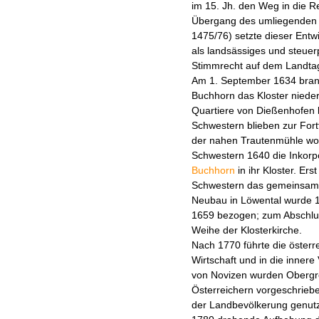
im 15. Jh. den Weg in die R
Übergang des umliegenden 
1475/76) setzte dieser Entw
als landsässiges und steuerp
Stimmrecht auf dem Landtag
Am 1. September 1634 bran
Buchhorn das Kloster nieder
Quartiere von Dießenhofen b
Schwestern blieben zur For
der nahen Trautenmühle woh
Schwestern 1640 die Inkorp
Buchhorn
in ihr Kloster. Ers
Schwestern das gemeinsame
Neubau in Löwental wurde 1
1659 bezogen; zum Abschlu
Weihe der Klosterkirche.
Nach 1770 führte die österrei
Wirtschaft und in die innere
von Novizen wurden Obergr
Österreichern vorgeschrieb
der Landbevölkerung genutzt