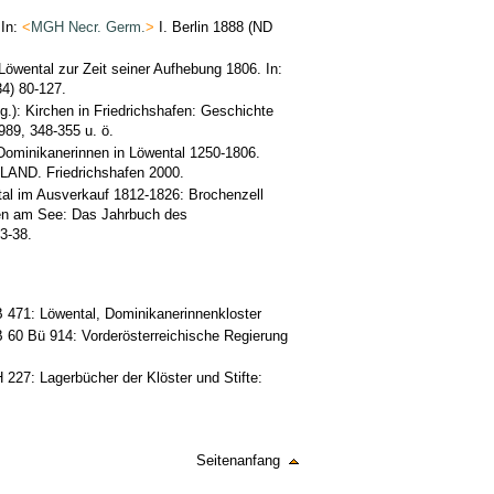
 In:
<
MGH Necr. Germ.
>
I. Berlin 1888 (ND
öwental zur Zeit seiner Aufhebung 1806. In:
4) 80-127.
: Kirchen in Friedrichshafen: Geschichte
989, 348-355 u. ö.
 Dominikanerinnen in Löwental 1250-1806.
LAND. Friedrichshafen 2000.
al im Ausverkauf 1812-1826: Brochenzell
eben am See: Das Jahrbuch des
3-38.
B 471: Löwental, Dominikanerinnenkloster
B 60 Bü 914: Vorderösterreichische Regierung
 227: Lagerbücher der Klöster und Stifte:
Seitenanfang