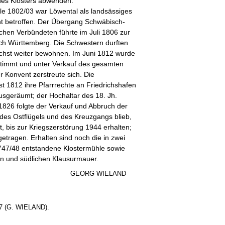
es Klosters abwenden.
le 1802/03 war Löwental als landsässiges
cht betroffen. Der Übergang Schwäbisch-
schen Verbündeten führte im Juli 1806 zur
ch Württemberg. Die Schwestern durften
hst weiter bewohnen. Im Juni 1812 wurde
stimmt und unter Verkauf des gesamten
r Konvent zerstreute sich. Die
st 1812 ihre Pfarrrechte an Friedrichshafen
usgeräumt; der Hochaltar des 18. Jh.
1826 folgte der Verkauf und Abbruch der
des Ostflügels und des Kreuzgangs blieb,
 bis zur Kriegszerstörung 1944 erhalten;
tragen. Erhalten sind noch die in zwei
747/48 entstandene Klostermühle sowie
en und südlichen Klausurmauer.
GEORG WIELAND
7 (G. WIELAND).