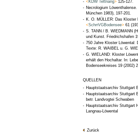
-
<
KDW Tettnang
>
125-127.
-
Necrologium Löwenthalense.
München 1983), 197-201.
-
K. O. MÜLLER: Das Kloster L
<
SchrrVGBodensee
>
61 (193
-
S. TANN / B. WIEDMANN (Hg.)
und Kunst. Friedrichshafen 1
-
750 Jahre Kloster Löwental:
Texte: R. WAIBEL u. G. WIE
-
G. WIELAND: Kloster Löwent
erhält den Hochaltar. In: L
Bodenseekreises 19 (2002) 2
QUELLEN
-
Hauptstaatsarchiv Stuttgart 
-
Hauptstaatsarchiv Stuttgart 
betr. Landvogtei Schwaben
-
Hauptstaatsarchiv Stuttgart H
Langnau-Löwental
Zurück