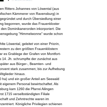
den Ritters Johannes von Löwental (aus
taufischen Kämmerer von Ravensburg) in
gegründet und durch Übersiedlung einer
g begonnen, wurde das Frauenkloster
 den Dominikanerorden inkorporiert. Die
amensgebung "Himmelwonne" wurde schon
lte Löwental, geleitet von einer Priorin,
western zu den größten Frauenklöstern
ar es Grablege der Grafen von Montfort-
s 14. Jh. schrumpfte der zunächst aus
später aus Bürger-, Beamten- und
Konvent stark zusammen; bis zur Aufhebung
itglieder hinaus.
0 ha) und ein großer Anteil am Seewald
t eigenem Personal bewirtschaftet. Als
sburg kam 1260 die Pfarrei Ailingen
rst 1715 verselbständigten Filiale
schaft und Zehntrechte waren im
entriert. Königliche Privilegien schienen