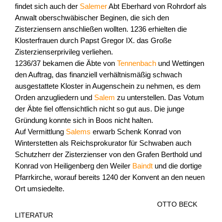
findet sich auch der
Salemer
Abt Eberhard von Rohrdorf als
Anwalt oberschwäbischer Beginen, die sich den
Zisterziensern anschließen wollten. 1236 erhielten die
Klosterfrauen durch Papst Gregor IX. das Große
Zisterzienserprivileg verliehen.
1236/37 bekamen die Äbte von
Tennenbach
und Wettingen
den Auftrag, das finanziell verhältnismäßig schwach
ausgestattete Kloster in Augenschein zu nehmen, es dem
Orden anzugliedern und
Salem
zu unterstellen. Das Votum
der Äbte fiel offensichtlich nicht so gut aus. Die junge
Gründung konnte sich in Boos nicht halten.
Auf Vermittlung
Salems
erwarb Schenk Konrad von
Winterstetten als Reichsprokurator für Schwaben auch
Schutzherr der Zisterzienser von den Grafen Berthold und
Konrad von Heiligenberg den Weiler
Baindt
und die dortige
Pfarrkirche, worauf bereits 1240 der Konvent an den neuen
Ort umsiedelte.
OTTO BECK
LITERATUR