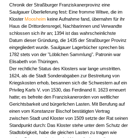
Chronik der Straßburger Franziskanerprovinz eine
Saulgauer Überlieferung fest: Eine fromme Witwe, die im
Kloster
Moosheim
keine Aufnahme fand, übernahm für ihr
Haus die Drittordensregel, Nachbarinnen und Verwandte
schlossen sich ihr an; 1394 ist das wahrscheinlichste
Datum dieser Gründung, die 1435 der Straßburger Provinz
eingegliedert wurde. Saulgauer Lagerbücher sprechen bis
1782 stets von der "Löblichen Sammlung". Patronin war
Elisabeth von Thüringen.
Der rechtliche Status des Klosters war lange umstritten.
1624, als die Stadt Sonderabgaben zur Bestreitung von
Kriegskosten erhob, besannen sich die Schwestern auf ein
Privileg Karls V. von 1530, das Ferdinand II. 1623 erneuert
hatte; es befreite den Franziskanerorden von weltlicher
Gerichtsbarkeit und bürgerlichen Lasten. Mit Berufung auf
einen vom Konstanzer Bischof bestätigten Vertrag
zwischen Stadt und Kloster von 1509 setzte der Rat seinen
Standpunkt durch: Das Kloster stehe unter dem Schutz der
Stadtobrigkeit, habe die gleichen Lasten zu tragen wie