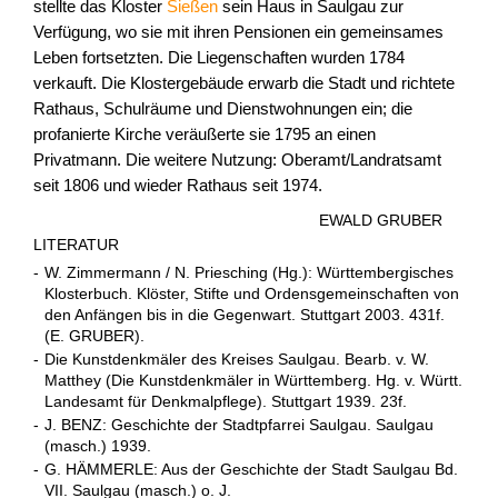
stellte das Kloster
Sießen
sein Haus in Saulgau zur
Verfügung, wo sie mit ihren Pensionen ein gemeinsames
Leben fortsetzten. Die Liegenschaften wurden 1784
verkauft. Die Klostergebäude erwarb die Stadt und richtete
Rathaus, Schulräume und Dienstwohnungen ein; die
profanierte Kirche veräußerte sie 1795 an einen
Privatmann. Die weitere Nutzung: Oberamt/Landratsamt
seit 1806 und wieder Rathaus seit 1974.
EWALD GRUBER
LITERATUR
-
W. Zimmermann / N. Priesching (Hg.): Württembergisches
Klosterbuch. Klöster, Stifte und Ordensgemeinschaften von
den Anfängen bis in die Gegenwart. Stuttgart 2003. 431f.
(E. GRUBER).
-
Die Kunstdenkmäler des Kreises Saulgau. Bearb. v. W.
Matthey (Die Kunstdenkmäler in Württemberg. Hg. v. Württ.
Landesamt für Denkmalpflege). Stuttgart 1939. 23f.
-
J. BENZ: Geschichte der Stadtpfarrei Saulgau. Saulgau
(masch.) 1939.
-
G. HÄMMERLE: Aus der Geschichte der Stadt Saulgau Bd.
VII. Saulgau (masch.) o. J.