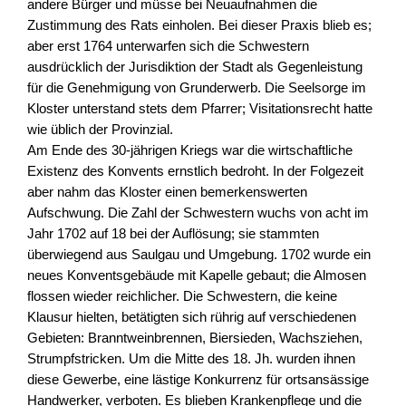
andere Bürger und müsse bei Neuaufnahmen die
Zustimmung des Rats einholen. Bei dieser Praxis blieb es;
aber erst 1764 unterwarfen sich die Schwestern
ausdrücklich der Jurisdiktion der Stadt als Gegenleistung
für die Genehmigung von Grunderwerb. Die Seelsorge im
Kloster unterstand stets dem Pfarrer; Visitationsrecht hatte
wie üblich der Provinzial.
Am Ende des 30-jährigen Kriegs war die wirtschaftliche
Existenz des Konvents ernstlich bedroht. In der Folgezeit
aber nahm das Kloster einen bemerkenswerten
Aufschwung. Die Zahl der Schwestern wuchs von acht im
Jahr 1702 auf 18 bei der Auflösung; sie stammten
überwiegend aus Saulgau und Umgebung. 1702 wurde ein
neues Konventsgebäude mit Kapelle gebaut; die Almosen
flossen wieder reichlicher. Die Schwestern, die keine
Klausur hielten, betätigten sich rührig auf verschiedenen
Gebieten: Branntweinbrennen, Biersieden, Wachsziehen,
Strumpfstricken. Um die Mitte des 18. Jh. wurden ihnen
diese Gewerbe, eine lästige Konkurrenz für ortsansässige
Handwerker, verboten. Es blieben Krankenpflege und die