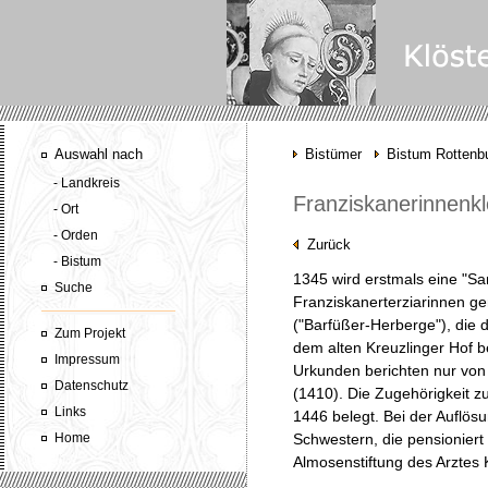
Auswahl nach
Bistümer
Bistum Rottenbu
- Landkreis
Franziskanerinnenkl
- Ort
- Orden
Zurück
- Bistum
1345 wird erstmals eine "S
Suche
Franziskanerterziarinnen ge
("Barfüßer-Herberge"), die 
Zum Projekt
dem alten Kreuzlinger Hof 
Impressum
Urkunden berichten nur von
Datenschutz
(1410). Die Zugehörigkeit z
Links
1446 belegt. Bei der Auflös
Home
Schwestern, die pensioniert
Almosenstiftung des Arztes 