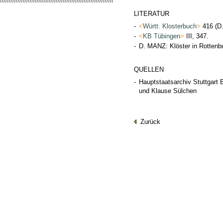
LITERATUR
-
<
Württ. Klosterbuch
>
416 (D
-
<
KB Tübingen
>
III, 347.
-
D. MANZ: Klöster in Rottenb
QUELLEN
-
Hauptstaatsarchiv Stuttgart
und Klause Sülchen
Zurück