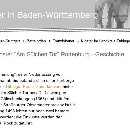
rg-Stuttgart
Bettelorden
Franziskaner
Klöster im Landkreis Tübing
oster "Am Sülchen Tor" Rottenburg - Geschichte
ammlung", einer Niederlassung von
nannt. Sie befand sich in einer Herberge
der
Tübinger Franziskanerkonvent
hinter
beim Sülcher Tor besaß. Die wenigen
 Gültschenkungen (1368) und -käufen
ur Straßburger Observantenprovinz ist für
ung 1493 lebten nur noch zwei betagte
 wurden; die Einkünfte wurden der
K. Rock zugeführt.