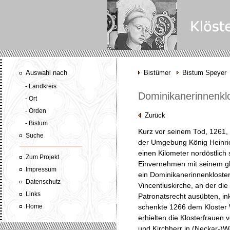
Auswahl nach
Bistümer
Bistum Speyer
- Landkreis
Dominikanerinnenklo
- Ort
- Orden
Zurück
- Bistum
Kurz vor seinem Tod, 1261, s
Suche
der Umgebung König Heinrichs
einen Kilometer nordöstlich
Zum Projekt
Einvernehmen mit seinem g
Impressum
ein Dominikanerinnenkloster
Datenschutz
Vincentiuskirche, an der di
Links
Patronatsrecht ausübten, in
Home
schenkte 1266 dem Kloster
erhielten die Klosterfrauen 
und Kirchherr in (Neckar-)W