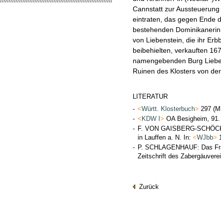
Cannstatt zur Aussteuerung s
eintraten, das gegen Ende d
bestehenden Dominikanerinn
von Liebenstein, die ihr Erb
beibehielten, verkauften 16
namengebenden Burg Lieben
Ruinen des Klosters von de
LITERATUR
-
<
Württ. Klosterbuch
>
297 (M
-
<
KDW I
>
OA Besigheim, 91.
-
F. VON GAISBERG-SCHÖCKIN
in Lauffen a. N. In:
<
WJbb
>
1
-
P. SCHLAGENHAUF: Das Fraue
Zeitschrift des Zabergäuvere
Zurück