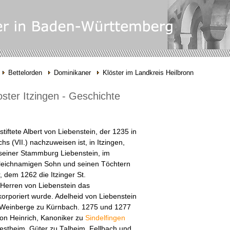
Bettelorden
Dominikaner
Klöster im Landkreis Heilbronn
ster Itzingen - Geschichte
tiftete Albert von Liebenstein, der 1235 in
 (VII.) nachzuweisen ist, in Itzingen,
 seiner Stammburg Liebenstein, im
leichnamigen Sohn und seinen Töchtern
, dem 1262 die Itzinger St.
e Herren von Liebenstein das
korporiert wurde. Adelheid von Liebenstein
 Weinberge zu Kürnbach. 1275 und 1277
von Heinrich, Kanoniker zu
Sindelfingen
estheim, Güter zu Talheim, Fellbach und