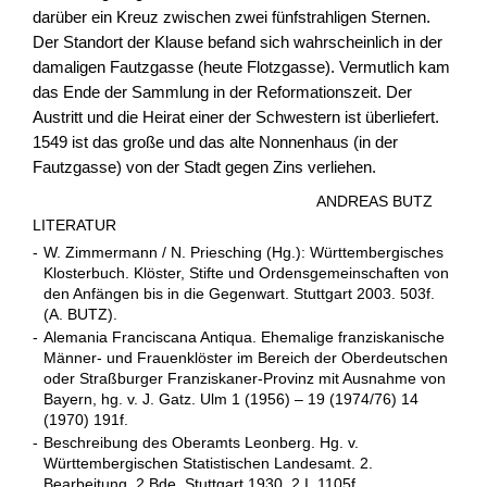
darüber ein Kreuz zwischen zwei fünfstrahligen Sternen.
Der Standort der Klause befand sich wahrscheinlich in der
damaligen Fautzgasse (heute Flotzgasse). Vermutlich kam
das Ende der Sammlung in der Reformationszeit. Der
Austritt und die Heirat einer der Schwestern ist überliefert.
1549 ist das große und das alte Nonnenhaus (in der
Fautzgasse) von der Stadt gegen Zins verliehen.
ANDREAS BUTZ
LITERATUR
-
W. Zimmermann / N. Priesching (Hg.): Württembergisches
Klosterbuch. Klöster, Stifte und Ordensgemeinschaften von
den Anfängen bis in die Gegenwart. Stuttgart 2003. 503f.
(A. BUTZ).
-
Alemania Franciscana Antiqua. Ehemalige franziskanische
Männer- und Frauenklöster im Bereich der Oberdeutschen
oder Straßburger Franziskaner-Provinz mit Ausnahme von
Bayern, hg. v. J. Gatz. Ulm 1 (1956) – 19 (1974/76) 14
(1970) 191f.
-
Beschreibung des Oberamts Leonberg. Hg. v.
Württembergischen Statistischen Landesamt. 2.
Bearbeitung. 2 Bde. Stuttgart 1930. 2 I, 1105f.