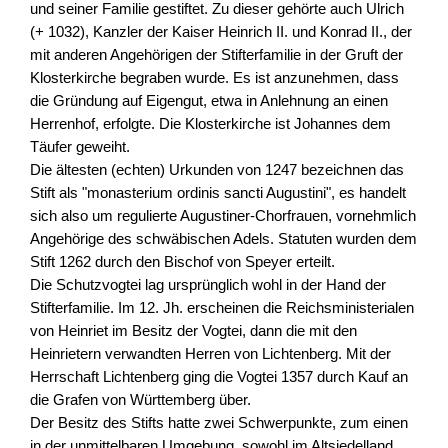
und seiner Familie gestiftet. Zu dieser gehörte auch Ulrich
(+ 1032), Kanzler der Kaiser Heinrich II. und Konrad II., der
mit anderen Angehörigen der Stifterfamilie in der Gruft der
Klosterkirche begraben wurde. Es ist anzunehmen, dass
die Gründung auf Eigengut, etwa in Anlehnung an einen
Herrenhof, erfolgte. Die Klosterkirche ist Johannes dem
Täufer geweiht.
Die ältesten (echten) Urkunden von 1247 bezeichnen das
Stift als "monasterium ordinis sancti Augustini", es handelt
sich also um regulierte Augustiner-Chorfrauen, vornehmlich
Angehörige des schwäbischen Adels. Statuten wurden dem
Stift 1262 durch den Bischof von Speyer erteilt.
Die Schutzvogtei lag ursprünglich wohl in der Hand der
Stifterfamilie. Im 12. Jh. erscheinen die Reichsministerialen
von Heinriet im Besitz der Vogtei, dann die mit den
Heinrietern verwandten Herren von Lichtenberg. Mit der
Herrschaft Lichtenberg ging die Vogtei 1357 durch Kauf an
die Grafen von Württemberg über.
Der Besitz des Stifts hatte zwei Schwerpunkte, zum einen
in der unmittelbaren Umgebung, sowohl im Altsiedelland