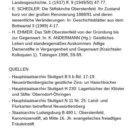
Landesgeschichte, 1 (1937) ff. 9 (1949/50) 47-77.
-
E. SCHEDLER: Die Stiftskirche Oberstenfeld. Ihr Zustand
kurz vor der großen Renovierung 1888/91 und deren
wesentliche Veränderungen. In: Geschichtsblätter aus dem
Bottwartal 3 (1989) 4-17.
-
H. EHMER: Das Stift Oberstenfeld von der Gründung bis
zur Gegenwart. In: K. ANDERMANN (Hg.): Geistliches
Leben und standesgemäßes Auskommen. Adlige
Damenstifte in Vergangenheit und Gegenwart (Kraichtaler
Kolloquien 1). Tübingen 1998, 59-89.
QUELLEN
-
Hauptstaatsarchiv Stuttgart B 5 b Bd. 17-19:
Neuwürttembergische geistliche Zins- un Haischbücher
-
Hauptstaatsarchiv Stuttgart H 230: Lagerbücher der Klöster
und Stifte: Oberndorf-Öhringen
-
Hauptstaatsarchiv Stuttgart N 11 Nr. 25: Land- und
Flurkarten betreffend Neuwürttemberg
-
Staatsarchiv Ludwigsburg B 480 L: Oberstenfeld,
Kanonissenstift, ab Mitte 16. Jh. evangelisches freiadliges
Fräuleinstift