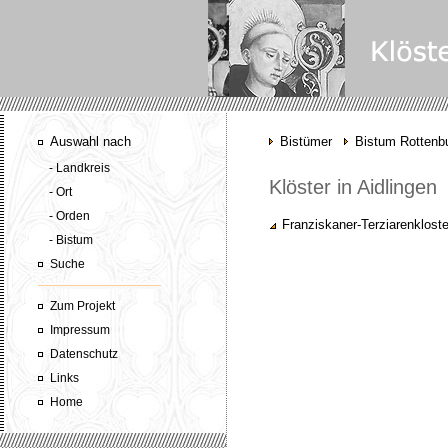
Auswahl nach
Bistümer
Bistum Rottenbu
- Landkreis
Klöster in Aidlingen
- Ort
- Orden
Franziskaner-Terziarenkloste
- Bistum
Suche
Zum Projekt
Impressum
Datenschutz
Links
Home