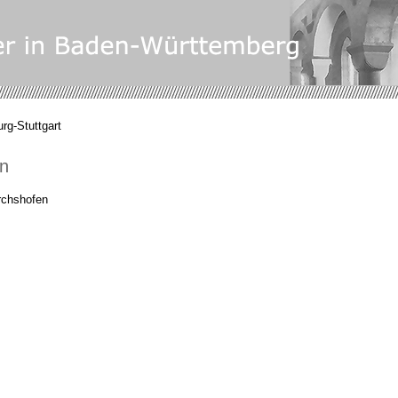
rg-Stuttgart
en
chshofen