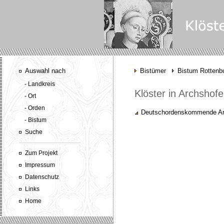
Auswahl nach
Bistümer
Bistum Rottenbu
- Landkreis
Klöster in Archshof
- Ort
- Orden
Deutschordenskommende Ar
- Bistum
Suche
Zum Projekt
Impressum
Datenschutz
Links
Home