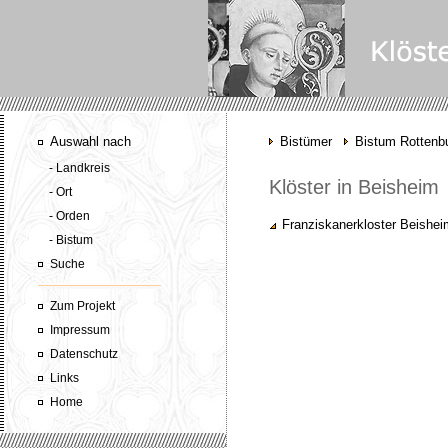
Auswahl nach
Bistümer
Bistum Rottenbu
- Landkreis
Klöster in Beisheim
- Ort
- Orden
Franziskanerkloster Beishei
- Bistum
Suche
Zum Projekt
Impressum
Datenschutz
Links
Home