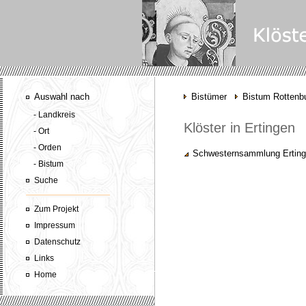
Auswahl nach
Bistümer
Bistum Rottenbu
- Landkreis
Klöster in Ertingen
- Ort
- Orden
Schwesternsammlung Ertin
- Bistum
Suche
Zum Projekt
Impressum
Datenschutz
Links
Home