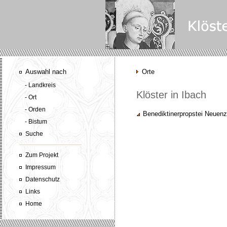
Auswahl nach
Orte
- Landkreis
Klöster in Ibach
- Ort
- Orden
Benediktinerpropstei Neuenz
- Bistum
Suche
Zum Projekt
Impressum
Datenschutz
Links
Home