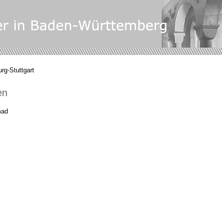
rg-Stuttgart
en
mad