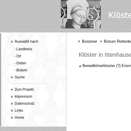
Auswahl nach
Bistümer
Bistum Rottenbu
- Landkreis
Klöster in Ittenhaus
- Ort
- Orden
Benediktinerkloster (?) Ens
- Bistum
Suche
Zum Projekt
Impressum
Datenschutz
Links
Home