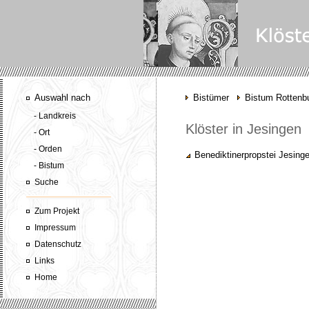
Auswahl nach
Bistümer
Bistum Rottenbu
- Landkreis
Klöster in Jesingen
- Ort
- Orden
Benediktinerpropstei Jesing
- Bistum
Suche
Zum Projekt
Impressum
Datenschutz
Links
Home