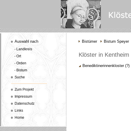
Auswahl nach
Bistümer
Bistum Speyer
- Landkreis
Klöster in Kentheim
- Ort
- Orden
Benediktinerinnenkloster (?
- Bistum
Suche
Zum Projekt
Impressum
Datenschutz
Links
Home