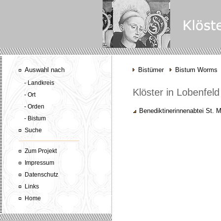
Auswahl nach
Bistümer
Bistum Worms
- Landkreis
Klöster in Lobenfeld
- Ort
- Orden
Benediktinerinnenabtei St. M
- Bistum
Suche
Zum Projekt
Impressum
Datenschutz
Links
Home