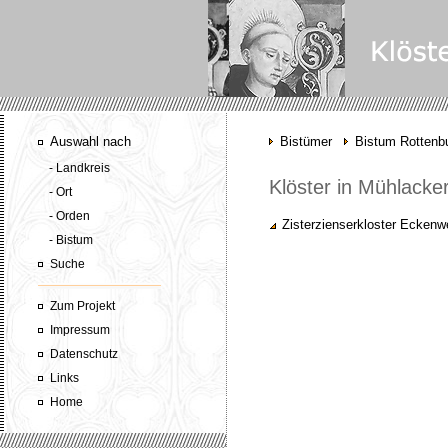
Auswahl nach
Bistümer
Bistum Rottenbu
- Landkreis
Klöster in Mühlacke
- Ort
- Orden
Zisterzienserkloster Eckenw
- Bistum
Suche
Zum Projekt
Impressum
Datenschutz
Links
Home