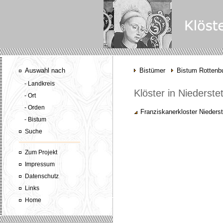
Auswahl nach
Bistümer
Bistum Rottenbu
- Landkreis
Klöster in Niederste
- Ort
- Orden
Franziskanerkloster Niederst
- Bistum
Suche
Zum Projekt
Impressum
Datenschutz
Links
Home