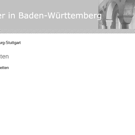
rg-Stuttgart
tten
etten