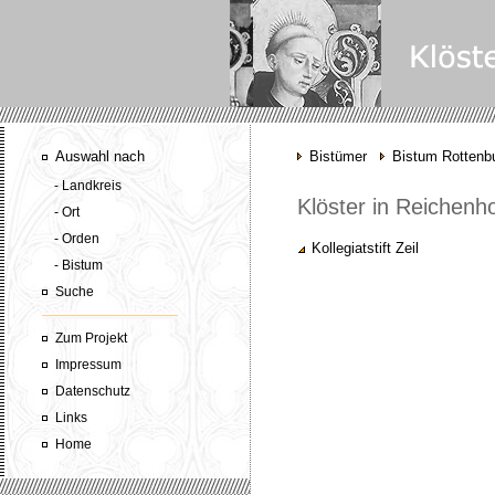
Auswahl nach
Bistümer
Bistum Rottenbu
- Landkreis
Klöster in Reichenh
- Ort
- Orden
Kollegiatstift Zeil
- Bistum
Suche
Zum Projekt
Impressum
Datenschutz
Links
Home