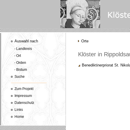
Auswahl nach
Orte
- Landkreis
Klöster in Rippoldsa
- Ort
- Orden
Benediktinerpriorat St. Niko
- Bistum
Suche
Zum Projekt
Impressum
Datenschutz
Links
Home