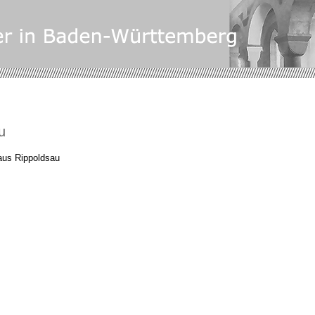
u
laus Rippoldsau