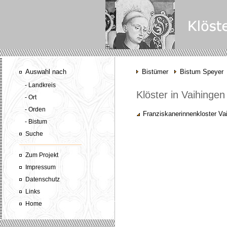
Auswahl nach
Bistümer
Bistum Speyer
- Landkreis
Klöster in Vaihinge
- Ort
- Orden
Franziskanerinnenkloster Va
- Bistum
Suche
Zum Projekt
Impressum
Datenschutz
Links
Home