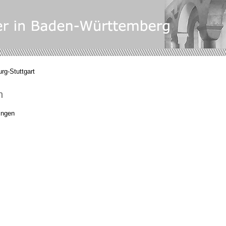
rg-Stuttgart
n
ingen