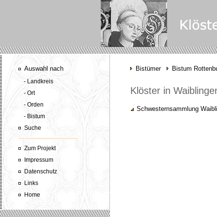
Auswahl nach
Bistümer
Bistum Rottenbu
- Landkreis
Klöster in Waiblinge
- Ort
- Orden
Schwesternsammlung Waibl
- Bistum
Suche
Zum Projekt
Impressum
Datenschutz
Links
Home