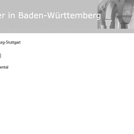
rg-Stuttgart
l
ental