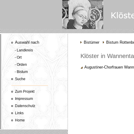
Auswahl nach
Bistümer
Bistum Rottenbu
- Landkreis
Klöster in Wannenta
- Ort
- Orden
Augustiner-Chorfrauen Wann
- Bistum
Suche
Zum Projekt
Impressum
Datenschutz
Links
Home