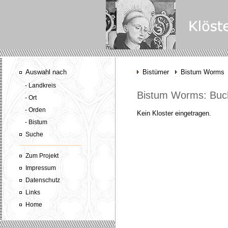
Auswahl nach
Bistümer
Bistum Worms
- Landkreis
Bistum Worms: Buc
- Ort
- Orden
Kein Kloster eingetragen.
- Bistum
Suche
Zum Projekt
Impressum
Datenschutz
Links
Home