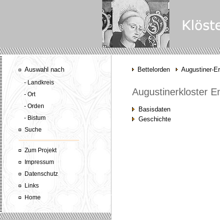
Auswahl nach
Bettelorden
Augustiner-E
- Landkreis
Augustinerkloster E
- Ort
- Orden
Basisdaten
- Bistum
Geschichte
Suche
Zum Projekt
Impressum
Datenschutz
Links
Home