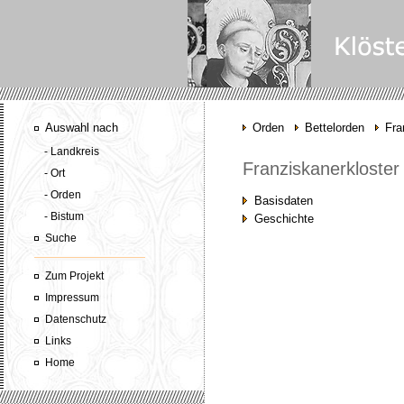
Auswahl nach
Orden
Bettelorden
Fra
- Landkreis
Franziskanerkloste
- Ort
- Orden
Basisdaten
- Bistum
Geschichte
Suche
Zum Projekt
Impressum
Datenschutz
Links
Home