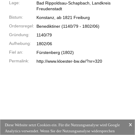
Lage:
Bad Rippoldsau-Schapbach, Landkreis
Freudenstadt
Bistum:
Konstanz, ab 1821 Freiburg
Ordensregel:
Benediktiner
(1140/79 -
1802/06)
Gründung:
1140/79
Aufhebung:
1802/06
Fiel an:
Fürstenberg (1802)
Permalink:
http://www.kloester-bw.de/?nr=320
Diese Website setzt Cookies ein. Für die Nutzungsanalyse wird Google
Analytics verwendet. Wenn Sie der Nutzungsanalyse widersprechen