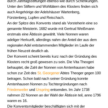
durch Jahrtagsstiftungen ebenso wie durch Schenkungen.
Unter den Stiftern und Wohltätern des Klosters finden sich
auch Angehörige der Adelshäuser Wartenberg,
Fürstenberg, Lupfen und Reischach.
An der Spitze des Konvents stand als Vorsteherin eine so
genannte Meisterin. 1682 wurde mit Gertrud Weißmann
erstmals eine Äbtissin gewählt. Viele Nonnen waren
adeliger Herkunft, allerdings nahm der Anteil der aus dem
regionalen Adel entstammenden Mitglieder im Laufe der
frühen Neuzeit deutlich ab.
Der Konvent scheint bereits kurz nach der Gründung des
Klosters recht groß gewesen zu sein. Die Vita Theogeri
behauptet, die Zahl der Nonnen von Amtenhausen habe
schon zur Zeit des
St. Georgener
Abtes Theoger gegen 100
betragen. Schon bald nach seiner Gründung konnte
Amtenhausen Nonnen zu Tochtergründungen nach
Friedenweiler
und
Urspring
entsenden. Im Jahr 1738
nahmen 22 Nonnen an der Wahl der Äbtissin teil, anno 1796
waren es 16.
Die Konventsmitglieder beschäftigten sich mit der