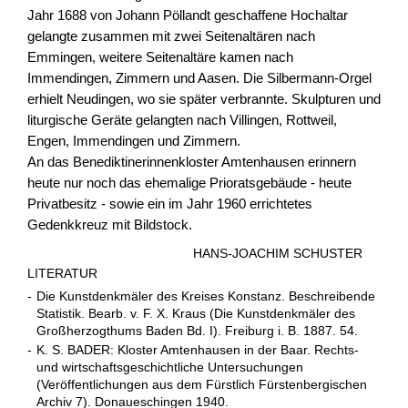
Jahr 1688 von Johann Pöllandt geschaffene Hochaltar
gelangte zusammen mit zwei Seitenaltären nach
Emmingen, weitere Seitenaltäre kamen nach
Immendingen, Zimmern und Aasen. Die Silbermann-Orgel
erhielt Neudingen, wo sie später verbrannte. Skulpturen und
liturgische Geräte gelangten nach Villingen, Rottweil,
Engen, Immendingen und Zimmern.
An das Benediktinerinnenkloster Amtenhausen erinnern
heute nur noch das ehemalige Prioratsgebäude - heute
Privatbesitz - sowie ein im Jahr 1960 errichtetes
Gedenkkreuz mit Bildstock.
HANS-JOACHIM SCHUSTER
LITERATUR
-
Die Kunstdenkmäler des Kreises Konstanz. Beschreibende
Statistik. Bearb. v. F. X. Kraus (Die Kunstdenkmäler des
Großherzogthums Baden Bd. I). Freiburg i. B. 1887. 54.
-
K. S. BADER: Kloster Amtenhausen in der Baar. Rechts-
und wirtschaftsgeschichtliche Untersuchungen
(Veröffentlichungen aus dem Fürstlich Fürstenbergischen
Archiv 7). Donaueschingen 1940.