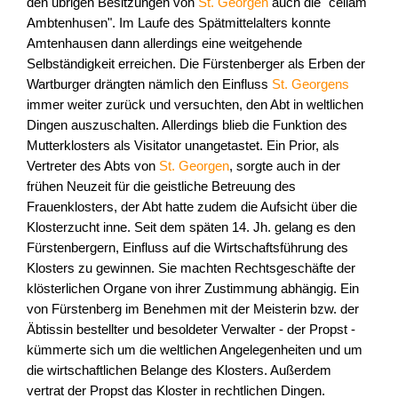
den übrigen Besitzungen von
St. Georgen
auch die "cellam
Ambtenhusen". Im Laufe des Spätmittelalters konnte
Amtenhausen dann allerdings eine weitgehende
Selbständigkeit erreichen. Die Fürstenberger als Erben der
Wartburger drängten nämlich den Einfluss
St. Georgens
immer weiter zurück und versuchten, den Abt in weltlichen
Dingen auszuschalten. Allerdings blieb die Funktion des
Mutterklosters als Visitator unangetastet. Ein Prior, als
Vertreter des Abts von
St. Georgen
, sorgte auch in der
frühen Neuzeit für die geistliche Betreuung des
Frauenklosters, der Abt hatte zudem die Aufsicht über die
Klosterzucht inne. Seit dem späten 14. Jh. gelang es den
Fürstenbergern, Einfluss auf die Wirtschaftsführung des
Klosters zu gewinnen. Sie machten Rechtsgeschäfte der
klösterlichen Organe von ihrer Zustimmung abhängig. Ein
von Fürstenberg im Benehmen mit der Meisterin bzw. der
Äbtissin bestellter und besoldeter Verwalter - der Propst -
kümmerte sich um die weltlichen Angelegenheiten und um
die wirtschaftlichen Belange des Klosters. Außerdem
vertrat der Propst das Kloster in rechtlichen Dingen.